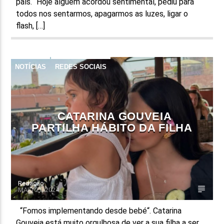
país. “Hoje alguém acordou sentimental, pediu para
todos nos sentarmos, apagarmos as luzes, ligar o
flash, […]
NOTÍCIAS
REDES SOCIAIS
CATARINA GOUVEIA
PARTILHA HÁBITO DA FILHA
Redação
MAIO 21, 2024
“Fomos implementando desde bebé“. Catarina
Gouveia está muito orgulhosa de ver a sua filha a ser