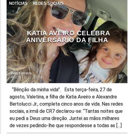
NOTÍCIAS
REDES SOCIAIS
FAIXA ATUAL
TÍTULO
ARTISTA
KATIA AVEIRO CELEBRA
ANIVERSÁRIO DA FILHA
Inês Ferreira
ON FM
AGOSTO 27, 2024
“Bênção da minha vida”. Esta terça-feira, 27 de
agosto, Valetina, a filha de Katia Aveiro e Alexandre
Bertolucci Jr., completa cinco anos de vida. Nas redes
sociais, a irmã de CR7 declarou-se: “Tantas noites que
eu pedi a Deus uma direção. Juntei as mãos milhares
de vezes pedindo-lhe que respondesse a todas as […]