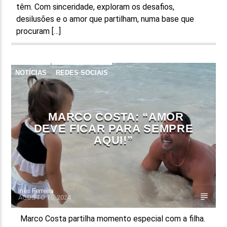
têm. Com sinceridade, exploram os desafios,
desilusões e o amor que partilham, numa base que
procuram […]
NOTÍCIAS
REDES SOCIAIS
MARCO COSTA: “AMOR
DEVE FICAR PARA SEMPRE
AQUI!”
Inês Ferreira
AGOSTO 15, 2024
Marco Costa partilha momento especial com a filha.