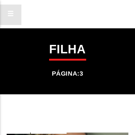
FILHA
ON FM
LIGA-TE
PÁGINA:3