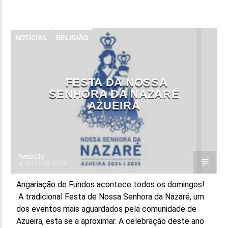
FAIXA ATUAL
TÍTULO
NOTÍCIAS
RELIGIÃO
ARTISTA
FESTA DA NOSSA
SENHORA DA NAZARÉ
AZUEIRA
ON FM
Redação
JUNHO 18, 2024
Angariação de Fundos acontece todos os domingos!
A tradicional Festa de Nossa Senhora da Nazaré, um
dos eventos mais aguardados pela comunidade de
Azueira, esta se a aproximar. A celebração deste ano