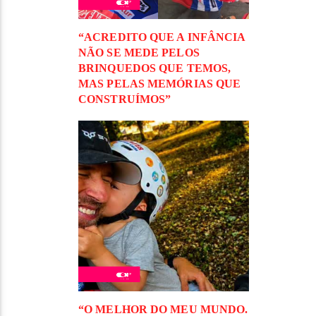
“ACREDITO QUE A INFÂNCIA
NÃO SE MEDE PELOS
BRINQUEDOS QUE TEMOS,
MAS PELAS MEMÓRIAS QUE
CONSTRUÍMOS”
“O MELHOR DO MEU MUNDO.