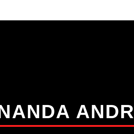
S
VÍDEOS
TORRES VEDRAS
CONT
ATUAL
ULO
TA
NANDA AND