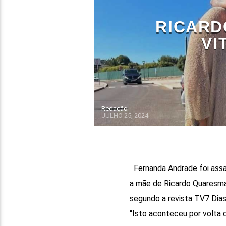
RICARD
VI
Redação
JULHO 25, 2024
Fernanda Andrade foi assal
a mãe de Ricardo Quaresma 
segundo a revista TV7 Dia
“Isto aconteceu por volta d