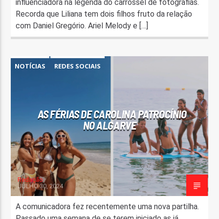
influenciadora na legenda do carrossel de fotografias.
Recorda que Liliana tem dois filhos fruto da relação
com Daniel Gregório. Ariel Melody e […]
NOTÍCIAS
REDES SOCIAIS
AS FÉRIAS DE CAROLINA PATROCÍNIO
NO ALGARVE
Redação
JULHO 30, 2024
A comunicadora fez recentemente uma nova partilha.
Passado uma semana de se terem iniciado as já