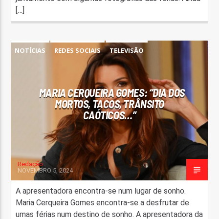
[…]
NOTÍCIAS
REDES SOCIAIS
TELEVISÃO
MARIA CERQUEIRA GOMES: “DIA DOS
MORTOS, TACOS, TRÂNSITO
CAÓTICOS…”
Redação
NOVEMBRO 5, 2024
A apresentadora encontra-se num lugar de sonho.
Maria Cerqueira Gomes encontra-se a desfrutar de
umas férias num destino de sonho. A apresentadora da