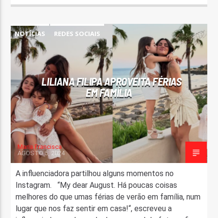
NOTÍCIAS
REDES SOCIAIS
LILIANA FILIPA APROVEITA FÉRIAS
EM FAMÍLIA
Maria Francisca
AGOSTO 5, 2024
A influenciadora partilhou alguns momentos no
Instagram. “My dear August. Há poucas coisas
melhores do que umas férias de verão em família, num
lugar que nos faz sentir em casa!“, escreveu a