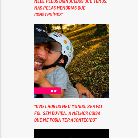
MEDE PELOS BRINQUEDOS QUE TEMOS,
MAS PELAS MEMÓRIAS QUE
CONSTRUÍMOS”
“O MELHOR DO MEU MUNDO. SER PAI
FOI, SEM DÚVIDA, A MELHOR COISA
QUE ME PODIA TER ACONTECIDO”