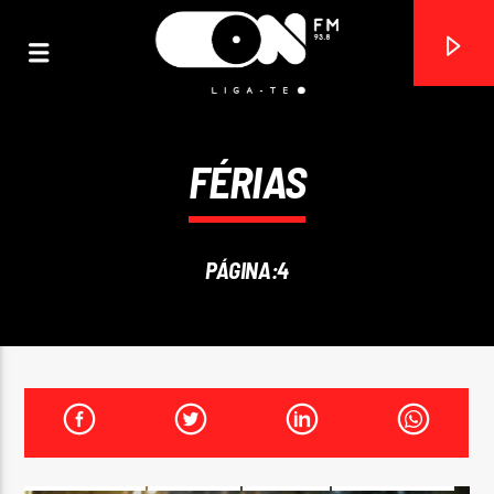
FÉRIAS
ON FM
LIGA-TE
PÁGINA:4