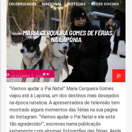
CELEBRIDADES
NACIONAL
NOTÍCIAS
REDES SOCIAIS
FAIXA ATUAL
TÍTULO
ARTISTA
MARIA CERQUEIRA GOMES DE FÉRIAS
NA LAPÓNIA
Redação
ON FM
DEZEMBRO 8, 2024
“Viemos ajudar o Pai Natal” Maria Cerqueira Gomes
viajou até à Lapónia, um dos destinos mais desejados
na época natalícia. A apresentadora de televisão tem
mostrado alguns momentos das férias na sua página
do Instagram. “Viemos ajudar o Pai Natal e ele está
tão agradecido!”, escreveu numa publicação
juntamente com algumas fotografias das férias. Ainda