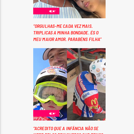
“ORGULHAS-ME CADA VEZ MAIS.
TRIPLICAS A MINHA BONDADE. ÉS O
MEU MAIOR AMOR. PARABÉNS FILHA”
“ACREDITO QUE A INFÂNCIA NÃO SE