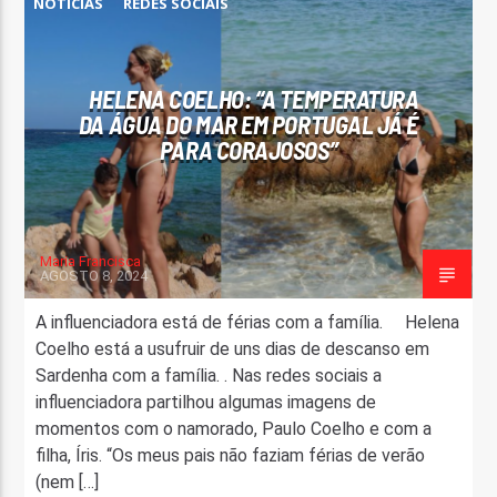
NOTÍCIAS
REDES SOCIAIS
HELENA COELHO: “A TEMPERATURA
DA ÁGUA DO MAR EM PORTUGAL JÁ É
PARA CORAJOSOS”
Maria Francisca
AGOSTO 8, 2024
A influenciadora está de férias com a família. Helena
Coelho está a usufruir de uns dias de descanso em
Sardenha com a família. . Nas redes sociais a
influenciadora partilhou algumas imagens de
momentos com o namorado, Paulo Coelho e com a
filha, Íris. “Os meus pais não faziam férias de verão
(nem […]