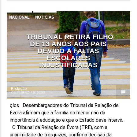
NACIONAL
NOTÍCIAS
TRIBUNAL RETIRA FILHO
DE 13 ANOS AOS PAIS
DEVIDO A FALTAS
ESCOLARES
INJUSTIFICADAS
Redação
OUTUBRO 16, 2023
çlos Desembargadores do Tribunal da Relação de
Évora afirmam que a família do menor não dá
importância à educação e que o Estado deve intervir.
O Tribunal da Relação de Évora (TRE), com a
unanimidade de três juízes, confirma decisão da