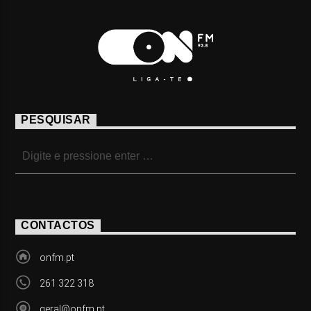
PESQUISAR
CONTACTOS
onfm.pt
261 322 318
geral@onfm.pt