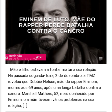
FAIXA ATUAL
TÍTULO
EMINEM DE LUTO. MÃE DO
ARTISTA
RAPPER PERDE BATALHA
CONTRA O CANCRO
Redação
DEZEMBRO 3, 2024
ON FM
Mãe e filho estavam a tentar reatar a sua relação.
Na passada segunda-feira, 2 de dezembro, a TMZ
revelou que Debbie Nelson, mãe do rapper Eminem,
morreu aos 69 anos, após uma longa batalha contra o
cancro. Marshall Mathers, 52, mais conhecido por
Eminem, e a mãe tiveram vários problemas na sua
relação, […]