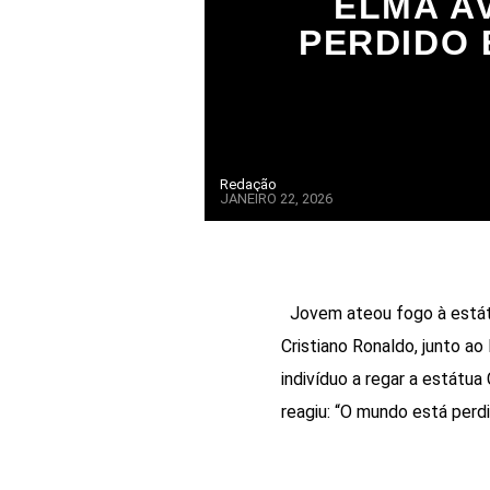
ELMA A
PERDIDO 
Redação
JANEIRO 22, 2026
Jovem ateou fogo à estátu
Cristiano Ronaldo, junto a
indivíduo a regar a estátua
reagiu: “O mundo está perd