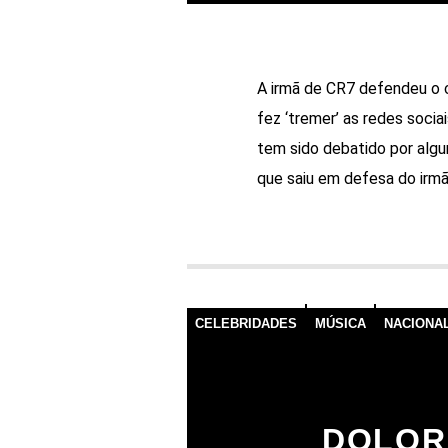
A irmã de CR7 defendeu o c
fez ‘tremer’ as redes sociai
tem sido debatido por alg
que saiu em defesa do irmã
CELEBRIDADES
MÚSICA
NACIONA
DOLOR