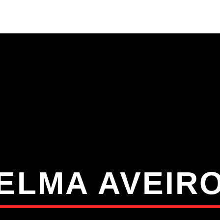
S
VÍDEOS
TORRES VEDRAS
CONT
ATUAL
ULO
TA
ELMA AVEIR