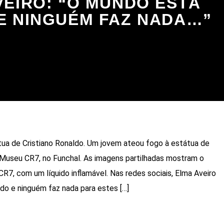
VEIRO: “O MUNDO ESTÁ
E NINGUÉM FAZ NADA…”
a de Cristiano Ronaldo. Um jovem ateou fogo à estátua de
o Museu CR7, no Funchal. As imagens partilhadas mostram o
 CR7, com um líquido inflamável. Nas redes sociais, Elma Aveiro
ido e ninguém faz nada para estes […]