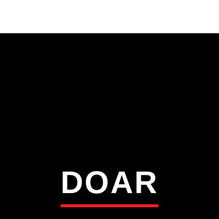
VÍDEOS
TORRES VEDRAS
CONTAC
ATUAL
ULO
TA
DOAR