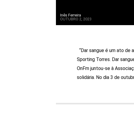
Inês Ferreira
OUTUBRO 2, 2023
“Dar sangue é um ato de am
Sporting Torres. Dar sangu
OnFm juntou-se à Associaç
solidária. No dia 3 de outub