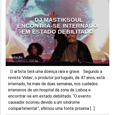
FAIXA ATUAL
TÍTULO
DJ MASTIKSOUL
ARTISTA
ENCONTRA-SE INTERNADO
EM ESTADO DEBILITADO
Redação
OUTUBRO 1, 2024
ON FM
O artista terá uma doença rara e grave. Segundo a
revista ‘Vidas’, o produtor português, de 47 anos, está
internado, há mais de duas semanas, nos cuidados
intensivos de um hospital da zona de Lisboa e
encontrar-se em estado debilitado. “O evento
causador ocorreu devido a um síndrome
compartimental.”, afirmou uma fonte próxima […]