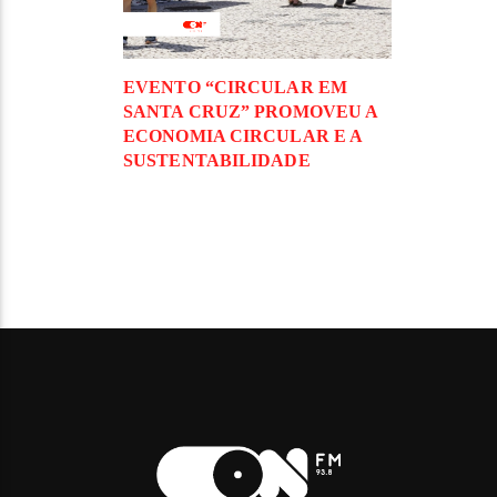
EVENTO “CIRCULAR EM
SANTA CRUZ” PROMOVEU A
ECONOMIA CIRCULAR E A
SUSTENTABILIDADE