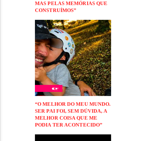
MAS PELAS MEMÓRIAS QUE
CONSTRUÍMOS”
“O MELHOR DO MEU MUNDO.
SER PAI FOI, SEM DÚVIDA, A
MELHOR COISA QUE ME
PODIA TER ACONTECIDO”