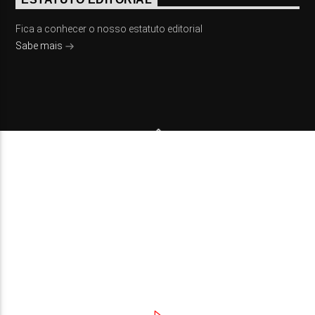
Fica a conhecer o nosso estatuto editorial
Sabe mais
© 2023 On Fm, Todos os direitos reservados. Por
Slingshot
NOTÍCIAS
EVENTOS
VÍDEOS
CONTACTOS