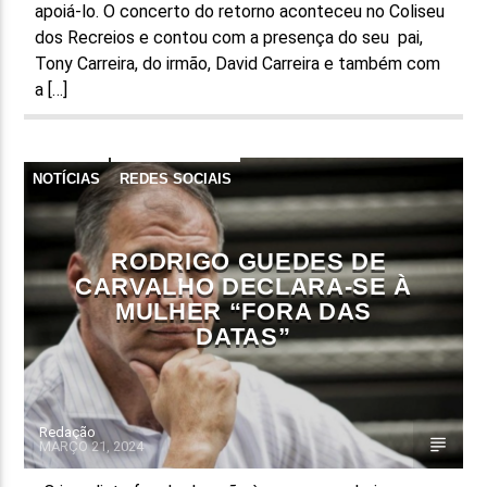
apoiá-lo. O concerto do retorno aconteceu no Coliseu
dos Recreios e contou com a presença do seu pai,
Tony Carreira, do irmão, David Carreira e também com
a […]
NOTÍCIAS
REDES SOCIAIS
RODRIGO GUEDES DE
CARVALHO DECLARA-SE À
MULHER “FORA DAS
DATAS”
Redação
MARÇO 21, 2024