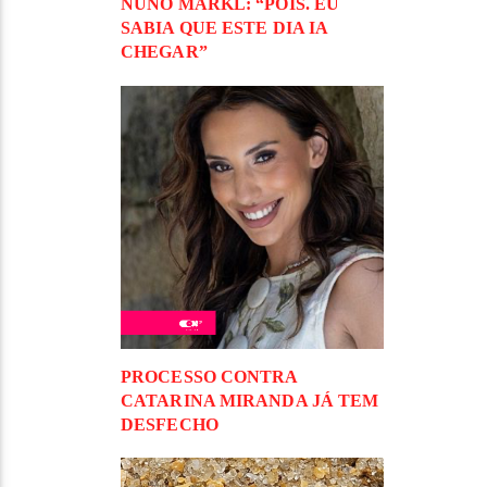
NUNO MARKL: “POIS. EU
SABIA QUE ESTE DIA IA
CHEGAR”
PROCESSO CONTRA
CATARINA MIRANDA JÁ TEM
DESFECHO