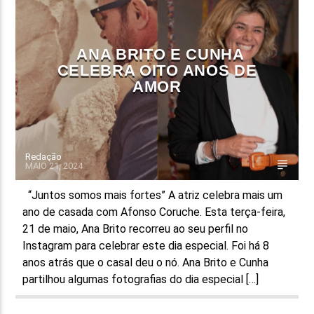
FAIXA ATUAL
TÍTULO
ANA BRITO E CUNHA
ARTISTA
CELEBRA OITO ANOS DE
AMOR
Redação
MAIO 21, 2024
ON FM
“Juntos somos mais fortes” A atriz celebra mais um
ano de casada com Afonso Coruche. Esta terça-feira,
21 de maio, Ana Brito recorreu ao seu perfil no
Instagram para celebrar este dia especial. Foi há 8
anos atrás que o casal deu o nó. Ana Brito e Cunha
partilhou algumas fotografias do dia especial […]