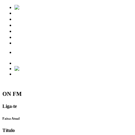
Notícias
Eventos
Vídeos
Torres Vedras
Contactos
ON FM
Liga-te
Faixa Atual
Título