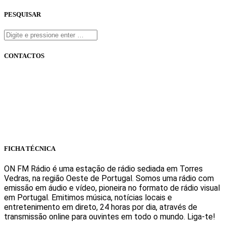
PESQUISAR
CONTACTOS
onfm.pt
261 322 318
geral@onfm.pt
Rua Ana Maria Bastos, Bloco 1, Lojas 7 e 8 - Torres Vedras
FICHA TÉCNICA
ON FM Rádio é uma estação de rádio sediada em Torres
Vedras, na região Oeste de Portugal. Somos uma rádio com
emissão em áudio e vídeo, pioneira no formato de rádio visual
em Portugal. Emitimos música, notícias locais e
entretenimento em direto, 24 horas por dia, através de
transmissão online para ouvintes em todo o mundo. Liga-te!