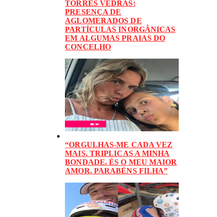
TORRES VEDRAS:
PRESENÇA DE
AGLOMERADOS DE
PARTÍCULAS INORGÂNICAS
EM ALGUMAS PRAIAS DO
CONCELHO
“ORGULHAS-ME CADA VEZ
MAIS. TRIPLICAS A MINHA
BONDADE. ÉS O MEU MAIOR
AMOR. PARABÉNS FILHA”