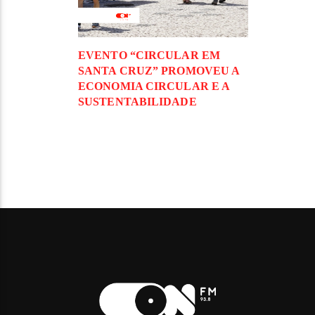
EVENTO “CIRCULAR EM
SANTA CRUZ” PROMOVEU A
ECONOMIA CIRCULAR E A
SUSTENTABILIDADE