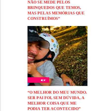
NÃO SE MEDE PELOS
BRINQUEDOS QUE TEMOS,
MAS PELAS MEMÓRIAS QUE
CONSTRUÍMOS”
“O MELHOR DO MEU MUNDO.
SER PAI FOI, SEM DÚVIDA, A
MELHOR COISA QUE ME
PODIA TER ACONTECIDO”