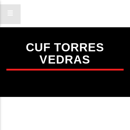
CUF TORRES
ON FM
VEDRAS
LIGA-TE