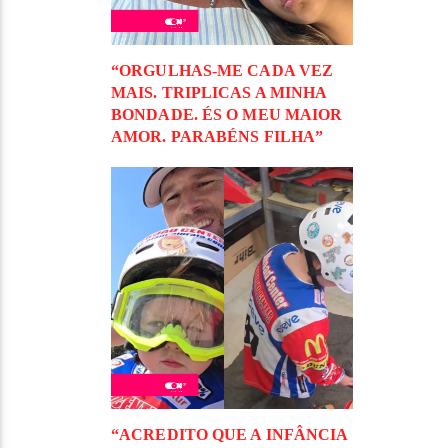
“ORGULHAS-ME CADA VEZ
MAIS. TRIPLICAS A MINHA
BONDADE. ÉS O MEU MAIOR
AMOR. PARABÉNS FILHA”
“ACREDITO QUE A INFÂNCIA