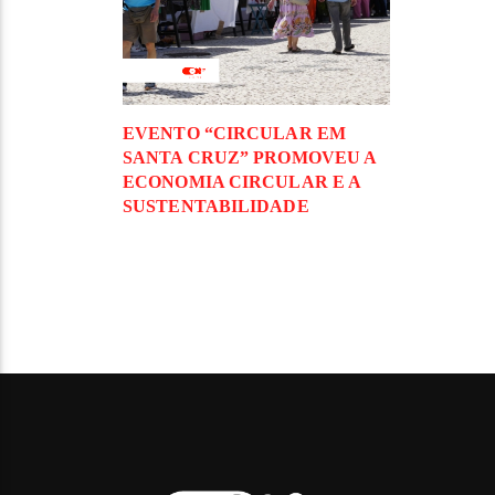
EVENTO “CIRCULAR EM
SANTA CRUZ” PROMOVEU A
ECONOMIA CIRCULAR E A
SUSTENTABILIDADE