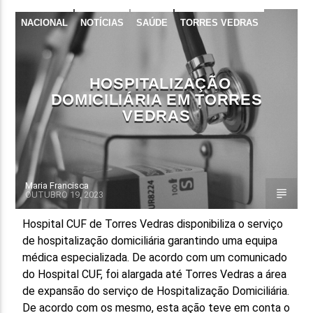
NACIONAL
NOTÍCIAS
SAÚDE
TORRES VEDRAS
FAIXA ATUAL
TÍTULO
ARTISTA
HOSPITALIZAÇÃO
DOMICILIÁRIA EM TORRES
VEDRAS
ON FM
Maria Francisca
OUTUBRO 19, 2023
Hospital CUF de Torres Vedras disponibiliza o serviço
de hospitalização domiciliária garantindo uma equipa
médica especializada. De acordo com um comunicado
do Hospital CUF, foi alargada até Torres Vedras a área
de expansão do serviço de Hospitalização Domiciliária.
De acordo com os mesmo, esta ação teve em conta o