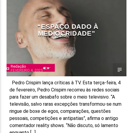
FAIXA ATUAL
TÍTULO
“ESPAÇO DADO À
ARTISTA
MEDIOCRIDADE”
Redação
FEVEREIRO 4, 2025
ON FM
Pedro Crispim lança críticas à TV. Esta terça-feira, 4
de fevereiro, Pedro Crispim recorreu às redes sociais
para fazer um desabafo sobre o meio televisivo. “A
televisão, salvo raras excepções transformou-se num
ringue de boxe de egos, comparações, questões
pessoais, competições e antipatias”, afirma o antigo
comentador reality shows. “Não discuto, só lamento
enquanto […]