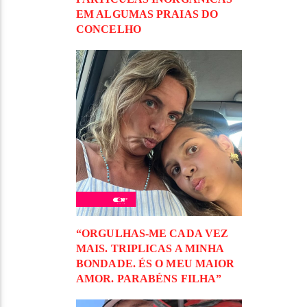
EM ALGUMAS PRAIAS DO
CONCELHO
“ORGULHAS-ME CADA VEZ
MAIS. TRIPLICAS A MINHA
BONDADE. ÉS O MEU MAIOR
AMOR. PARABÉNS FILHA”