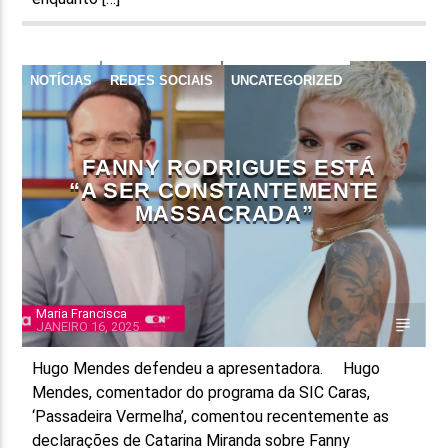
NOTÍCIAS
REDES SOCIAIS
UNCATEGORIZED
FANNY RODRIGUES ESTÁ
“A SER CONSTANTEMENTE
MASSACRADA”
Maria Francisca
JANEIRO 16, 2025
Hugo Mendes defendeu a apresentadora. Hugo
Mendes, comentador do programa da SIC Caras,
‘Passadeira Vermelha’, comentou recentemente as
declarações de Catarina Miranda sobre Fanny