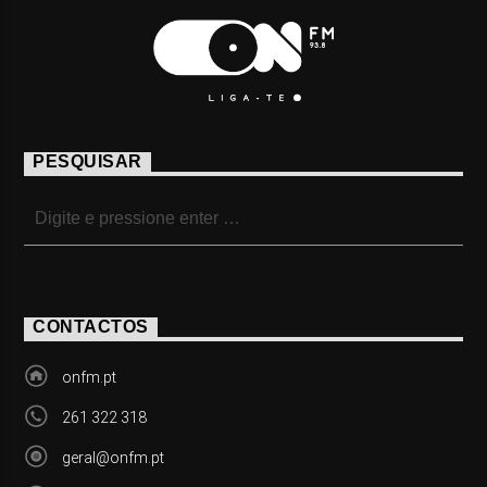
PESQUISAR
CONTACTOS
onfm.pt
261 322 318
geral@onfm.pt