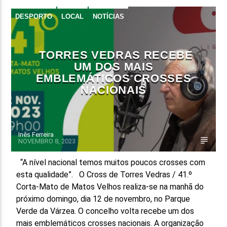
DESPORTO
LOCAL
NOTÍCIAS
FAIXA ATUAL
TÍTULO
ARTISTA
TORRES VEDRAS RECEBE
UM DOS MAIS
EMBLEMÁTICOS CROSSES
NACIONAIS
ON FM
Inês Ferreira
NOVEMBRO 8, 2023
“A nível nacional temos muitos poucos crosses com
esta qualidade”. O Cross de Torres Vedras / 41.º
Corta-Mato de Matos Velhos realiza-se na manhã do
próximo domingo, dia 12 de novembro, no Parque
Verde da Várzea. O concelho volta recebe um dos
mais emblemáticos crosses nacionais. A organização