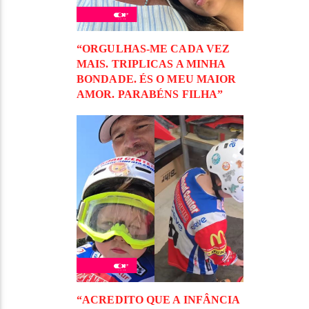
“ORGULHAS-ME CADA VEZ
MAIS. TRIPLICAS A MINHA
BONDADE. ÉS O MEU MAIOR
AMOR. PARABÉNS FILHA”
“ACREDITO QUE A INFÂNCIA