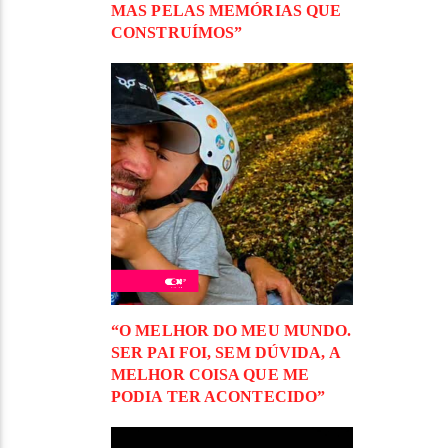
MAS PELAS MEMÓRIAS QUE
CONSTRUÍMOS”
“O MELHOR DO MEU MUNDO.
SER PAI FOI, SEM DÚVIDA, A
MELHOR COISA QUE ME
PODIA TER ACONTECIDO”