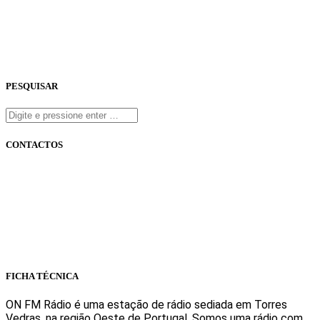
PESQUISAR
CONTACTOS
onfm.pt
261 322 318
geral@onfm.pt
Rua Ana Maria Bastos, Bloco 1, Lojas 7 e 8 - Torres Vedras
FICHA TÉCNICA
ON FM Rádio é uma estação de rádio sediada em Torres
Vedras, na região Oeste de Portugal. Somos uma rádio com