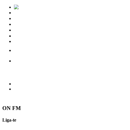
Notícias
Eventos
Vídeos
Torres Vedras
Contactos
ON FM
Liga-te