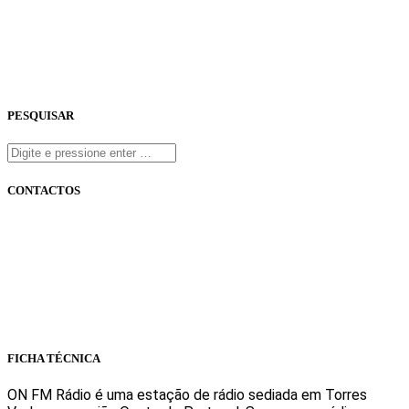
PESQUISAR
CONTACTOS
onfm.pt
261 322 318
geral@onfm.pt
Rua Ana Maria Bastos, Bloco 1, Lojas 7 e 8 - Torres Vedras
FICHA TÉCNICA
ON FM Rádio é uma estação de rádio sediada em Torres