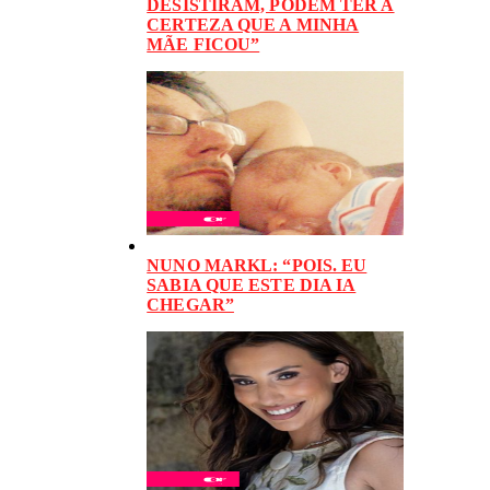
DESISTIRAM, PODEM TER A
CERTEZA QUE A MINHA
MÃE FICOU”
NUNO MARKL: “POIS. EU
SABIA QUE ESTE DIA IA
CHEGAR”