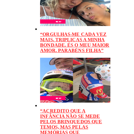
“ORGULHAS-ME CADA VEZ
MAIS. TRIPLICAS A MINHA
BONDADE. ÉS O MEU MAIOR
AMOR. PARABÉNS FILHA”
“ACREDITO QUE A
INFÂNCIA NÃO SE MEDE
PELOS BRINQUEDOS QUE
TEMOS, MAS PELAS
MEMÓRIAS QUE