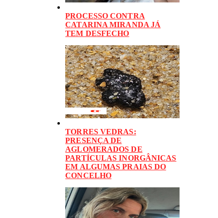
PROCESSO CONTRA
CATARINA MIRANDA JÁ
TEM DESFECHO
TORRES VEDRAS:
PRESENÇA DE
AGLOMERADOS DE
PARTÍCULAS INORGÂNICAS
EM ALGUMAS PRAIAS DO
CONCELHO