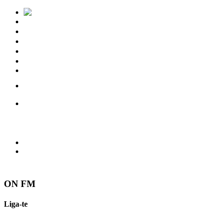
Notícias
Eventos
Vídeos
Torres Vedras
Contactos
ON FM
Liga-te