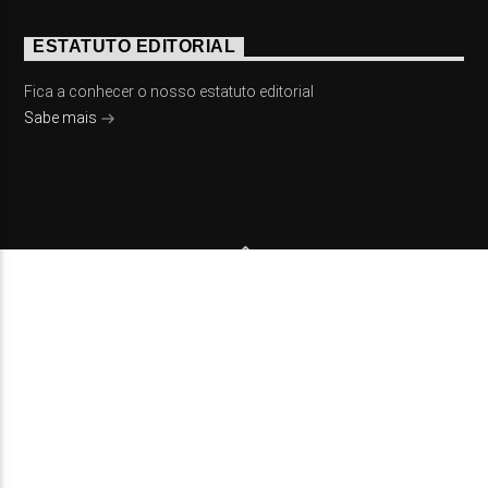
ESTATUTO EDITORIAL
Fica a conhecer o nosso estatuto editorial
Sabe mais
© 2023 On Fm, Todos os direitos reservados. Por
Slingshot
NOTÍCIAS
EVENTOS
VÍDEOS
CONTACTOS