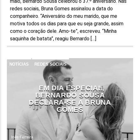
maio, Bernardo Sousa celebrou o 37.º aniversário. Nas
redes sociais, Bruna Gomes assinalou a data do
companheiro. “Aniversário do meu marido, que me
motiva todos os dias para que eu seja grande, assim
como o coração dele. Amo-te”, escreveu. “Minha
saquinha de batata”, reagiu Bernardo […]
NOTÍCIAS
REDES SOCIAIS
EM DIA ESPECIAL,
BERNARDO SOUSA
DECLARA-SE A BRUNA
GOMES
Inês Ferreira