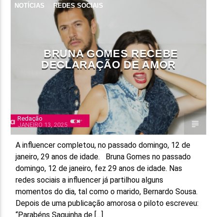
NOTÍCIAS
REDES SOCIAIS
FAIXA ATUAL
TÍTULO
ARTISTA
BRUNA GOMES RECEBE
DECLARAÇÃO DE AMOR
Redação
ON FM
JANEIRO 13, 2025
A influencer completou, no passado domingo, 12 de
janeiro, 29 anos de idade. Bruna Gomes no passado
domingo, 12 de janeiro, fez 29 anos de idade. Nas
redes sociais a influencer já partilhou alguns
momentos do dia, tal como o marido, Bernardo Sousa.
Depois de uma publicação amorosa o piloto escreveu:
“Parabéns Saquinha de […]