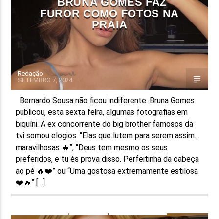
BRUNA GOMES FAZ
FUROR COMO FOTOS NA
PRAIA
Redação
SETEMBRO 7, 2024
Bernardo Sousa não ficou indiferente. Bruna Gomes
publicou, esta sexta feira, algumas fotografias em
biquíni. A ex concorrente do big brother famosos da
tvi somou elogios: “Elas que lutem para serem assim…
maravilhosas 🔥”, “Deus tem mesmo os seus
preferidos, e tu és prova disso. Perfeitinha da cabeça
ao pé 🔥❤️” ou “Uma gostosa extremamente estilosa
❤️🔥” […]