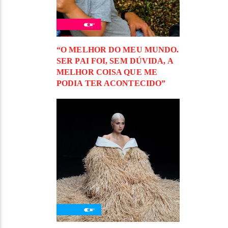
“O MELHOR DO MEU MUNDO.
SER PAI FOI, SEM DÚVIDA, A
MELHOR COISA QUE ME
PODIA TER ACONTECIDO”