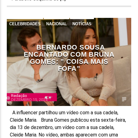
CELEBRIDADES
NACIONAL
NOTÍCIAS
REDES SOCIAIS
BERNARDO SOUSA
ENCANTADO COM BRUNA
GOMES: ” COISA MAIS
FOFA”
Redação
DEZEMBRO 15, 2024
A influencer partilhou um vídeo com a sua cadela,
Cleide Maria. Bruna Gomes publicou esta sexta-feira,
dia 13 de dezembro, um vídeo com a sua cadela,
Cleide Maria. No vídeo, ambas aparecem com uma