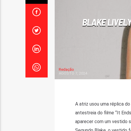
BLAKE LIVELY
Redação
AGOSTO 7, 2024
A atriz usou uma réplica d
antestreia do filme “It End
aparecer com um vestido s
Segundo Blake, o vestido 