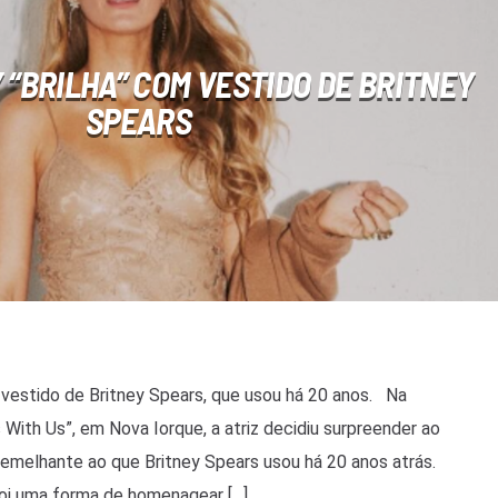
 “BRILHA” COM VESTIDO DE BRITNEY
SPEARS
o vestido de Britney Spears, que usou há 20 anos. Na
s With Us”, em Nova Iorque, a atriz decidiu surpreender ao
emelhante ao que Britney Spears usou há 20 anos atrás.
foi uma forma de homenagear […]