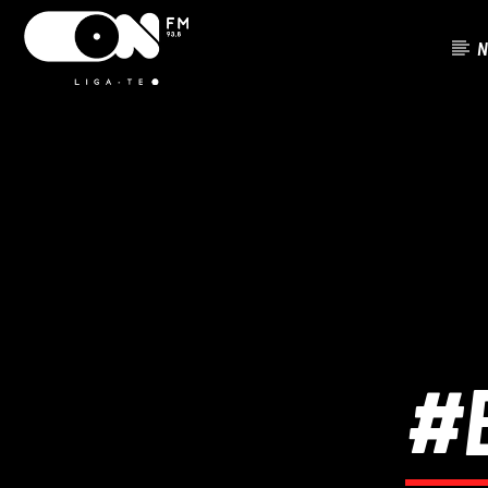
N
FAIXA ATU
ON FM
TÍTUL
LIGA-TE
ARTISTA
#