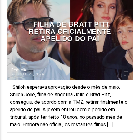
FAIXA ATUAL
TÍTULO
FILHA DE BRATT PITT
ARTISTA
RETIRA OFICIALMENTE
APELIDO DO PAI
Redação
AGOSTO 21, 2024
ON FM
Shiloh esperava aprovação desde o mês de maio.
Shiloh Jolie, filha de Angelina Jolie e Brad Pitt,
conseguiu, de acordo com a TMZ, retirar finalmente o
apelido do pai. A jovem entrou com o pedido em
tribunal, após ter feito 18 anos, no passado mês de
maio. Embora não oficial, os restantes filhos […]