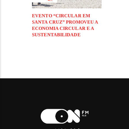
EVENTO “CIRCULAR EM
SANTA CRUZ” PROMOVEU A
ECONOMIA CIRCULAR E A
SUSTENTABILIDADE