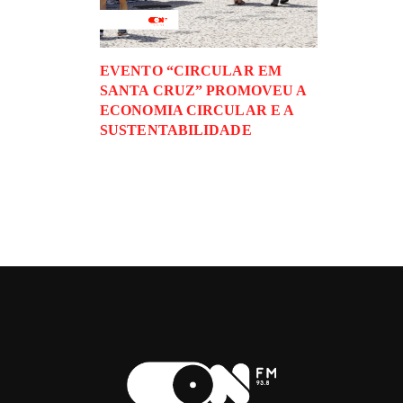
EVENTO “CIRCULAR EM
SANTA CRUZ” PROMOVEU A
ECONOMIA CIRCULAR E A
SUSTENTABILIDADE