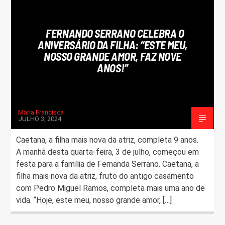
FAIXA ATUAL
FERNANDO SERRANO CELEBRA O
TÍTULO
ANIVERSÁRIO DA FILHA: “ESTE MEU,
ARTISTA
NOSSO GRANDE AMOR, FAZ NOVE
ANOS!”
Maria Francisca
JULHO 3, 2024
ON FM
Caetana, a filha mais nova da atriz, completa 9 anos.
A manhã desta quarta-feira, 3 de julho, começou em
festa para a família de Fernanda Serrano. Caetana, a
filha mais nova da atriz, fruto do antigo casamento
com Pedro Miguel Ramos, completa mais uma ano de
vida. “Hoje, este meu, nosso grande amor, […]