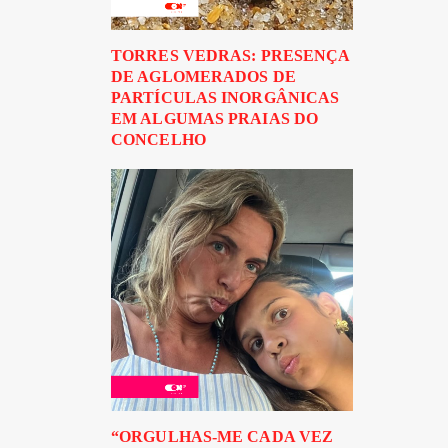
TORRES VEDRAS: PRESENÇA
DE AGLOMERADOS DE
PARTÍCULAS INORGÂNICAS
EM ALGUMAS PRAIAS DO
CONCELHO
“ORGULHAS-ME CADA VEZ