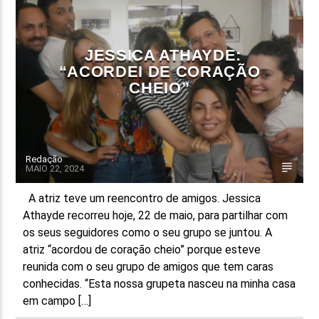
FAIXA ATUAL
TÍTULO
JESSICA ATHAYDE:
ARTISTA
“ACORDEI DE CORAÇÃO
CHEIO”
Redação
MAIO 22, 2024
ON FM
A atriz teve um reencontro de amigos. Jessica
Athayde recorreu hoje, 22 de maio, para partilhar com
os seus seguidores como o seu grupo se juntou. A
atriz “acordou de coração cheio” porque esteve
reunida com o seu grupo de amigos que tem caras
conhecidas. “Esta nossa grupeta nasceu na minha casa
em campo […]