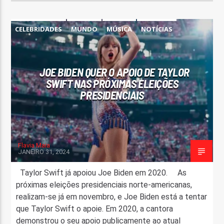
CELEBRIDADES
MUNDO
MÚSICA
NOTÍCIAS
POLÍTICA
REDES SOCIAIS
JOE BIDEN QUER O APOIO DE TAYLOR
SWIFT NAS PRÓXIMAS ELEIÇÕES
PRESIDENCIAIS
Flavia Maia
JANEIRO 31, 2024
Taylor Swift já apoiou Joe Biden em 2020. As
próximas eleições presidenciais norte-americanas,
realizam-se já em novembro, e Joe Biden está a tentar
que Taylor Swift o apoie. Em 2020, a cantora
demonstrou o seu apoio publicamente ao atual