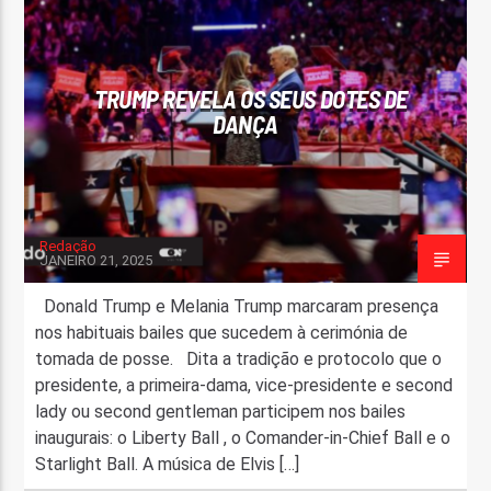
FAIXA ATUAL
TÍTULO
TRUMP REVELA OS SEUS DOTES DE
ARTISTA
DANÇA
Redação
JANEIRO 21, 2025
ON FM
Donald Trump e Melania Trump marcaram presença
nos habituais bailes que sucedem à cerimónia de
tomada de posse. Dita a tradição e protocolo que o
presidente, a primeira-dama, vice-presidente e second
lady ou second gentleman participem nos bailes
inaugurais: o Liberty Ball , o Comander-in-Chief Ball e o
Starlight Ball. A música de Elvis […]