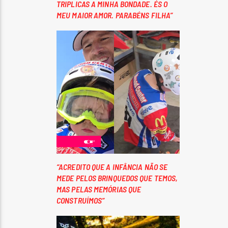
TRIPLICAS A MINHA BONDADE. ÉS O
MEU MAIOR AMOR. PARABÉNS FILHA”
“ACREDITO QUE A INFÂNCIA NÃO SE
MEDE PELOS BRINQUEDOS QUE TEMOS,
MAS PELAS MEMÓRIAS QUE
CONSTRUÍMOS”