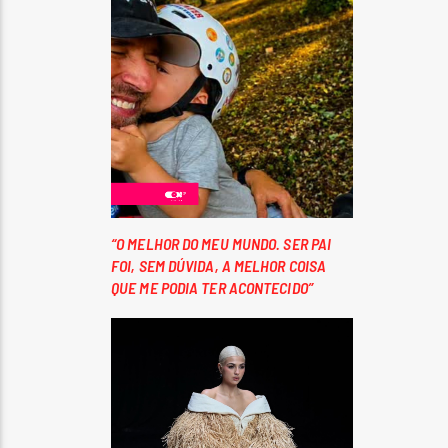
“O MELHOR DO MEU MUNDO. SER PAI
FOI, SEM DÚVIDA, A MELHOR COISA
QUE ME PODIA TER ACONTECIDO”