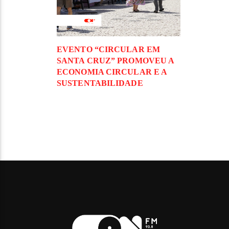
EVENTO “CIRCULAR EM
SANTA CRUZ” PROMOVEU A
ECONOMIA CIRCULAR E A
SUSTENTABILIDADE