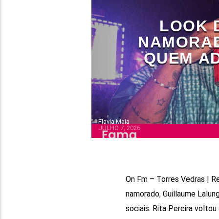
LOOK D
NAMORAD
QUEM AD
Flavia Maia
JULHO 7, 2026
On Fm – Torres Vedras | Re
namorado, Guillaume Lalung,
sociais. Rita Pereira volto