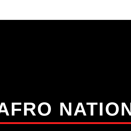
S
VÍDEOS
TORRES VEDRAS
CONT
ATUAL
ULO
TA
AFRO NATIO