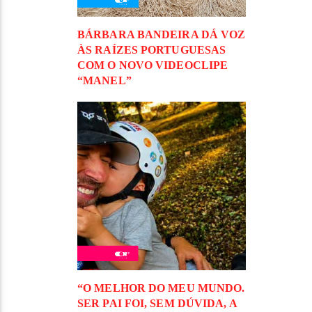
BÁRBARA BANDEIRA DÁ VOZ
ÀS RAÍZES PORTUGUESAS
COM O NOVO VIDEOCLIPE
“MANEL”
“O MELHOR DO MEU MUNDO.
SER PAI FOI, SEM DÚVIDA, A