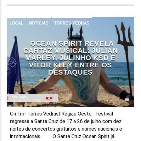
LOCAL
NOTÍCIAS
TORRES VEDRAS
OCEAN SPIRIT REVELA
CARTAZ MUSICAL: JULIAN
MARLEY, JULINHO KSD E
VÍTOR KLEY ENTRE OS
DESTAQUES
Redação
JUNHO 22, 2026
On Fm- Torres Vedras| Região Oeste Festival
regressa a Santa Cruz de 17 a 26 de julho com dez
noites de concertos gratuitos e nomes nacionais e
internacionais. O Santa Cruz Ocean Spirit já