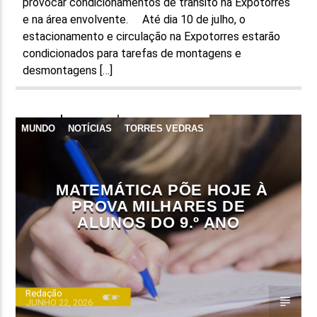
provocar condicionamentos de trânsito na Expotorres
e na área envolvente. Até dia 10 de julho, o
estacionamento e circulação na Expotorres estarão
condicionados para tarefas de montagens e
desmontagens […]
MUNDO
NOTÍCIAS
TORRES VEDRAS
MATEMÁTICA PÕE HOJE À
PROVA MILHARES DE
ALUNOS DO 9.º ANO
Redação
JUNHO 22, 2026