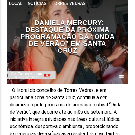
LOCAL
NOTÍCIAS
TORRES VEDRAS
FAIXA ATUAL
TÍTULO
DANIELA MERCURY:
ARTISTA
DESTAQUE DA PRÓXIMA
PROGRAMAÇÃO DA “ONDA
DE VERÃO” EM SANTA
CRUZ
CM Torres Vedras
ON FM
JUNHO 30, 2026
O litoral do concelho de Torres Vedras, e em
particular a zona de Santa Cruz, continua a ser
dinamizado pelo programa de animação estival “Onda
de Verão”, que decorre até ao mês de setembro. A
iniciativa integra atividades nas áreas cultural, lúdica,
económica, desportiva e ambiental, proporcionando
experiências diversificadas a residentes e visitantes