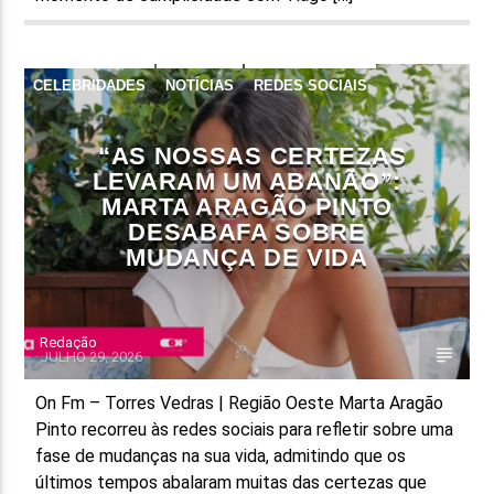
CELEBRIDADES
NOTÍCIAS
REDES SOCIAIS
UNCATEGORIZED
“AS NOSSAS CERTEZAS
LEVARAM UM ABANÃO”:
MARTA ARAGÃO PINTO
DESABAFA SOBRE
MUDANÇA DE VIDA
Redação
JULHO 29, 2026
On Fm – Torres Vedras | Região Oeste Marta Aragão
Pinto recorreu às redes sociais para refletir sobre uma
fase de mudanças na sua vida, admitindo que os
últimos tempos abalaram muitas das certezas que