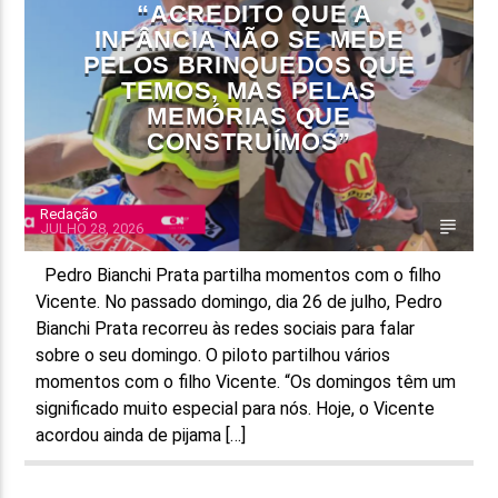
“ACREDITO QUE A
INFÂNCIA NÃO SE MEDE
PELOS BRINQUEDOS QUE
TEMOS, MAS PELAS
MEMÓRIAS QUE
CONSTRUÍMOS”
Redação
JULHO 28, 2026
Pedro Bianchi Prata partilha momentos com o filho
Vicente. No passado domingo, dia 26 de julho, Pedro
Bianchi Prata recorreu às redes sociais para falar
sobre o seu domingo. O piloto partilhou vários
momentos com o filho Vicente. “Os domingos têm um
significado muito especial para nós. Hoje, o Vicente
acordou ainda de pijama […]