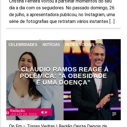
Cristina Ferreira voltou a partilhar momentos do seu
dia a dia com os seguidores. No passado domingo, 26
de julho, a apresentadora publicou, no Instagram, uma
série de fotografias que retratam vários instantes […]
CELEBRIDADES
NOTÍCIAS
REDES SOCIAIS
CLÁUDIO RAMOS REAGE À
POLÉMICA: “A OBESIDADE
É UMA DOENÇA”
Redação
JULHO 28, 2026
On Fm – Torres Vedras | Região Oeste Depois da