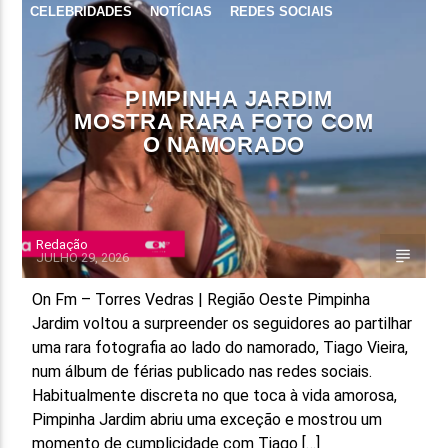
CELEBRIDADES
NOTÍCIAS
REDES SOCIAIS
FAIXA ATUAL
TÍTULO
ARTISTA
PIMPINHA JARDIM
MOSTRA RARA FOTO COM
O NAMORADO
Redação
ON FM
JULHO 29, 2026
On Fm – Torres Vedras | Região Oeste Pimpinha
Jardim voltou a surpreender os seguidores ao partilhar
uma rara fotografia ao lado do namorado, Tiago Vieira,
num álbum de férias publicado nas redes sociais.
Habitualmente discreta no que toca à vida amorosa,
Pimpinha Jardim abriu uma exceção e mostrou um
momento de cumplicidade com Tiago […]