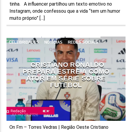
tinha. A influencer partilhou um texto emotivo no
Instagram, onde confessou que a vida “tem um humor
muito próprio” […]
CELEBRIDADES
NOTÍCIAS
REDES SOCIAIS
TELEVISÃO
CRISTIANO RONALDO
PREPARA ESTREIA COMO
ATOR EM SÉRIE SOBRE
FUTEBOL
Redação
JULHO 29, 2026
On Fm – Torres Vedras | Região Oeste Cristiano