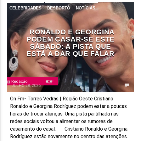
CELEBRIDADES
DESPORTO
NOTÍCIAS
REDES SOCIAIS
RONALDO E GEORGINA
PODEM CASAR-SE ESTE
SÁBADO: A PISTA QUE
ESTÁ A DAR QUE FALAR
Redação
JULHO 28, 2026
On Fm- Torres Vedras | Região Oeste Cristiano
Ronaldo e Georgina Rodríguez podem estar a poucas
horas de trocar alianças. Uma pista partilhada nas
redes sociais voltou a alimentar os rumores de
casamento do casal. Cristiano Ronaldo e Georgina
Rodríguez estão novamente no centro das atenções.