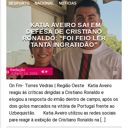
DESPORTO
NACIONAL
NOTÍCIAS
FAIXA ATUAL
TÍTULO
KATIA AVEIRO SAI EM
ARTISTA
DEFESA DE CRISTIANO
RONALDO: “FOI FEIO LER
TANTA INGRATIDÃO”
Redação
ON FM
JUNHO 24, 2026
On Fm- Torres Vedras | Região Oeste Katia Aveiro
reagiu às críticas dirigidas a Cristiano Ronaldo e
elogiou a resposta do irmão dentro de campo, após os
dois golos marcados na vitória de Portugal frente ao
Uzbequistão. Katia Aveiro utilizou as redes sociais
para reagir à exibição de Cristiano Ronaldo na […]