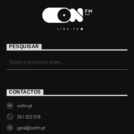
PESQUISAR
CONTACTOS
onfm.pt
261 322 318
geral@onfm.pt