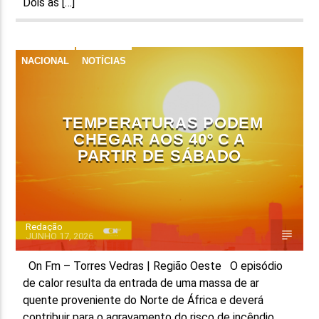
Dois às […]
NACIONAL
NOTÍCIAS
TEMPERATURAS PODEM
CHEGAR AOS 40º C A
PARTIR DE SÁBADO
Redação
JUNHO 17, 2026
On Fm – Torres Vedras | Região Oeste O episódio
de calor resulta da entrada de uma massa de ar
quente proveniente do Norte de África e deverá
contribuir para o agravamento do risco de incêndio