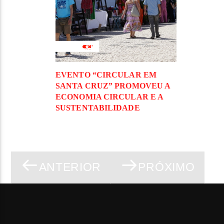
EVENTO “CIRCULAR EM
SANTA CRUZ” PROMOVEU A
ECONOMIA CIRCULAR E A
SUSTENTABILIDADE
ANTERIOR
PRÓXIMO