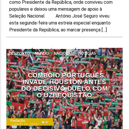
como Presidente da República, onde conviveu com
populares e deixou uma mensagem de apoio à
Seleção Nacional. António José Seguro viveu
esta segunda-feira uma estreia especial enquanto
Presidente da República, ao marcar presença […]
DESPORTO
MUNDO
NACIONAL
NOTÍCIAS
COMBOIO PORTUGUÊS
INVADE HOUSTON ANTES
DO DECISIVO DUELO COM
O UZBEQUISTÃO
Redação
JUNHO 23, 2026