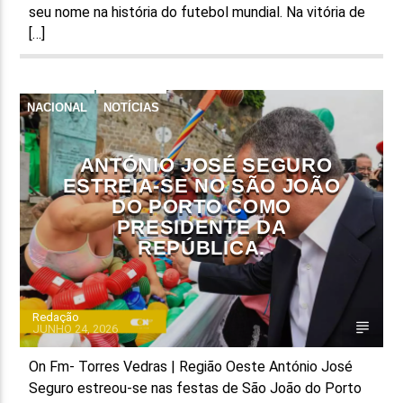
seu nome na história do futebol mundial. Na vitória de
[…]
NACIONAL
NOTÍCIAS
ANTÓNIO JOSÉ SEGURO
ESTREIA-SE NO SÃO JOÃO
DO PORTO COMO
PRESIDENTE DA
REPÚBLICA.
Redação
JUNHO 24, 2026
On Fm- Torres Vedras | Região Oeste António José
Seguro estreou-se nas festas de São João do Porto