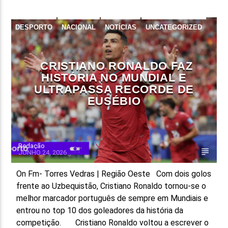
DESPORTO
NACIONAL
NOTÍCIAS
UNCATEGORIZED
CRISTIANO RONALDO FAZ
HISTÓRIA NO MUNDIAL E
ULTRAPASSA RECORDE DE
EUSÉBIO
Redação
JUNHO 24, 2026
On Fm- Torres Vedras | Região Oeste Com dois golos
frente ao Uzbequistão, Cristiano Ronaldo tornou-se o
melhor marcador português de sempre em Mundiais e
entrou no top 10 dos goleadores da história da
competição. Cristiano Ronaldo voltou a escrever o