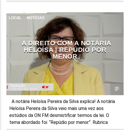
LOCAL
NOTÍCIAS
A DIREITO COM A NOTÁRIA
HELOÍSA | ⁠REPÚDIO POR
MENOR
Redação
JULHO 30, 2026
A notária Heloísa Pereira da Silva explica! A notária
Heloísa Pereira da Silva veio mais uma vez aos
estúdios da ON FM desmistificar termos da lei. O
tema abordado foi: “⁠Repúdio por menor”. Rubrica: