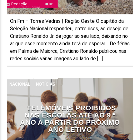
Redação
JULHO 31, 2026
On Fm – Torres Vedras | Região Oeste O capitão da
Seleção Nacional respondeu, entre risos, ao desejo de
Cristiano Ronaldo Jr. de jogar ao seu lado, deixando no
ar que esse momento ainda terá de esperar. De férias
em Palma de Maiorca, Cristiano Ronaldo publicou nas
redes sociais várias imagens ao lado de […]
NACIONAL
NOTÍCIAS
TELEMÓVEIS PROIBIDOS
NAS ESCOLAS ATÉ AO 9.º
ANO A PARTIR DO PRÓXIMO
ANO LETIVO