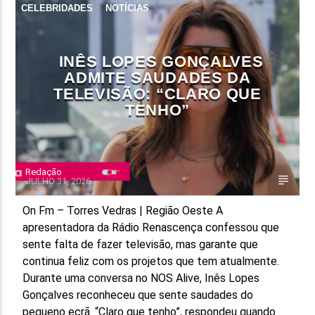
CELEBRIDADES
NOTÍCIAS
FAIXA ATUAL
TÍTULO
INÊS LOPES GONÇALVES
ARTISTA
ADMITE SAUDADES DA
TELEVISÃO: “CLARO QUE
TENHO”
Redação
ON FM
JULHO 31, 2026
On Fm – Torres Vedras | Região Oeste A
apresentadora da Rádio Renascença confessou que
sente falta de fazer televisão, mas garante que
continua feliz com os projetos que tem atualmente.
Durante uma conversa no NOS Alive, Inês Lopes
Gonçalves reconheceu que sente saudades do
pequeno ecrã. “Claro que tenho”, respondeu quando