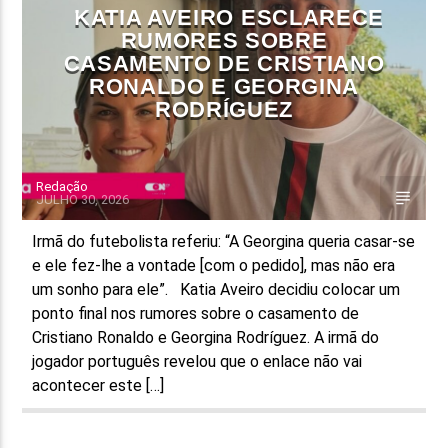
KATIA AVEIRO ESCLARECE
RUMORES SOBRE
CASAMENTO DE CRISTIANO
RONALDO E GEORGINA
RODRÍGUEZ
Redação
JULHO 30, 2026
Irmã do futebolista referiu: “A Georgina queria casar-se
e ele fez-lhe a vontade [com o pedido], mas não era
um sonho para ele”. Katia Aveiro decidiu colocar um
ponto final nos rumores sobre o casamento de
Cristiano Ronaldo e Georgina Rodríguez. A irmã do
jogador português revelou que o enlace não vai
acontecer este […]