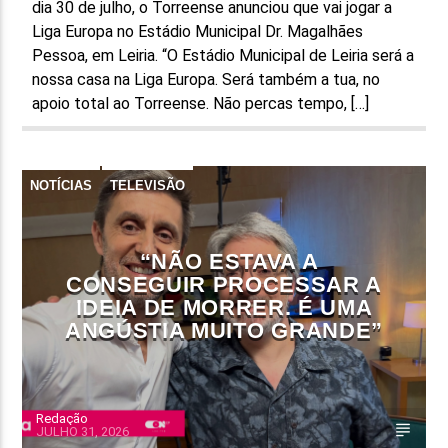
dia 30 de julho, o Torreense anunciou que vai jogar a
Liga Europa no Estádio Municipal Dr. Magalhães
Pessoa, em Leiria. “O Estádio Municipal de Leiria será a
nossa casa na Liga Europa. Será também a tua, no
apoio total ao Torreense. Não percas tempo, […]
NOTÍCIAS
TELEVISÃO
“NÃO ESTAVA A
CONSEGUIR PROCESSAR A
IDEIA DE MORRER. É UMA
ANGÚSTIA MUITO GRANDE”
Redação
JULHO 31, 2026