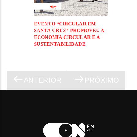
EVENTO “CIRCULAR EM
SANTA CRUZ” PROMOVEU A
ECONOMIA CIRCULAR E A
SUSTENTABILIDADE
ANTERIOR
PRÓXIMO