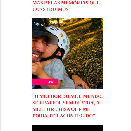
MAS PELAS MEMÓRIAS QUE
CONSTRUÍMOS”
“O MELHOR DO MEU MUNDO.
SER PAI FOI, SEM DÚVIDA, A
MELHOR COISA QUE ME
PODIA TER ACONTECIDO”