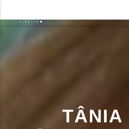
NOTÍCIAS
EVENTO
FAIXA 
ON FM
TÍT
LIGA-TE
ARTIS
TÂNIA