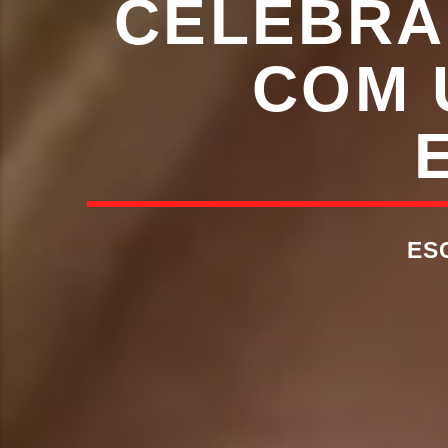
CELEBRA 
COM 
ES