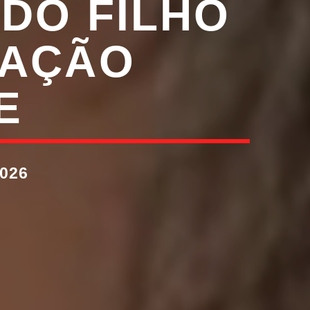
 DO FILHO
RAÇÃO
E
026