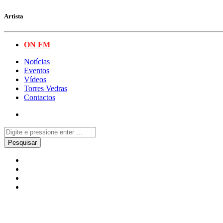
Artista
ON FM
Notícias
Eventos
Vídeos
Torres Vedras
Contactos
Celebridades
Desporto
Notícias
Redes Sociais
Zé Lopes declara-se a Cristian