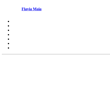
Escrito por
Flavia Maia
em Julho 3, 2026