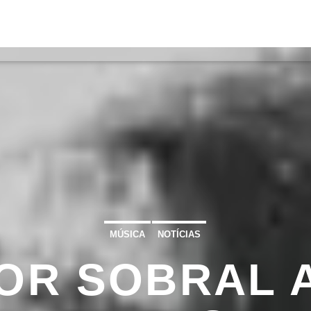
S
VÍDEOS
TORRES VEDRAS
CONT
ATUAL
ULO
TA
MÚSICA
NOTÍCIAS
OR SOBRAL 