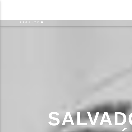
NOTÍCIAS
EVENTO
FAIXA 
ON FM
TÍT
LIGA-TE
ARTIS
SALVAD