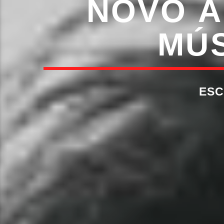
NOVO Á
MÚS
ESC