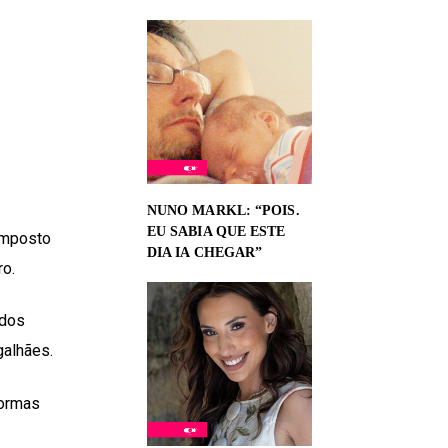
NUNO MARKL: “POIS.
EU SABIA QUE ESTE
omposto
DIA IA CHEGAR”
ro.
idos
galhães.
formas