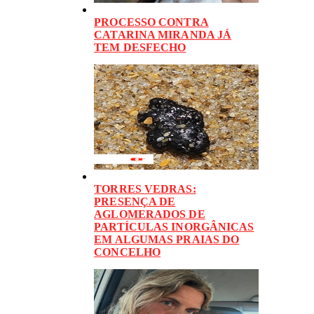
PROCESSO CONTRA
CATARINA MIRANDA JÁ
TEM DESFECHO
TORRES VEDRAS:
PRESENÇA DE
AGLOMERADOS DE
PARTÍCULAS INORGÂNICAS
EM ALGUMAS PRAIAS DO
CONCELHO