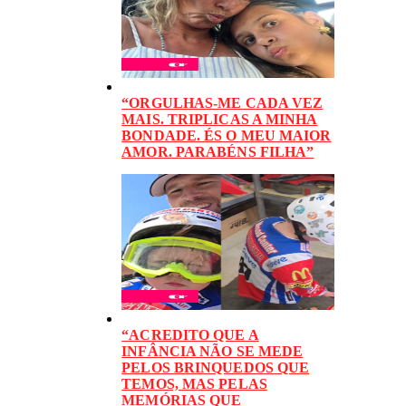
“ORGULHAS-ME CADA VEZ
MAIS. TRIPLICAS A MINHA
BONDADE. ÉS O MEU MAIOR
AMOR. PARABÉNS FILHA”
“ACREDITO QUE A
INFÂNCIA NÃO SE MEDE
PELOS BRINQUEDOS QUE
TEMOS, MAS PELAS
MEMÓRIAS QUE