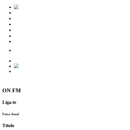
Notícias
Eventos
Vídeos
Torres Vedras
Contactos
ON FM
Liga-te
Faixa Atual
Título