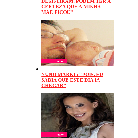
DESISTIRAM, PODEM TER A
CERTEZA QUE A MINHA
MÃE FICOU”
NUNO MARKL: “POIS. EU
SABIA QUE ESTE DIA IA
CHEGAR”