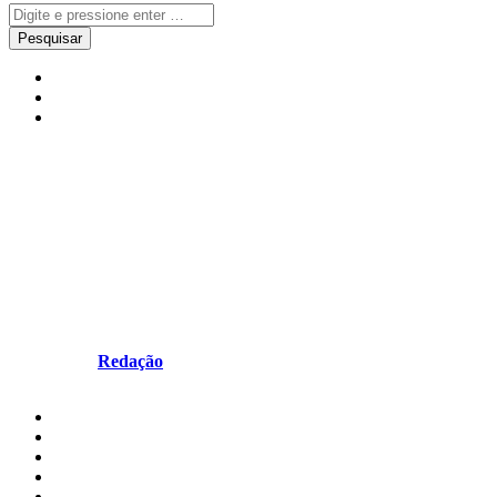
Local
Notícias
Torres Vedras
Ocean Spirit revela cartaz
musical: Julian Marley,
Julinho KSD e Vítor Kley entre
os destaques
Escrito por
Redação
em Junho 22, 2026