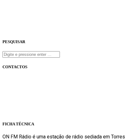
PESQUISAR
CONTACTOS
onfm.pt
261 322 318
geral@onfm.pt
Rua Ana Maria Bastos, Bloco 1, Lojas 7 e 8 - Torres Vedras
FICHA TÉCNICA
ON FM Rádio é uma estação de rádio sediada em Torres