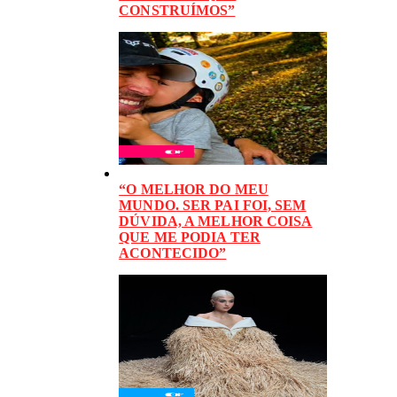
CONSTRUÍMOS”
“O MELHOR DO MEU
MUNDO. SER PAI FOI, SEM
DÚVIDA, A MELHOR COISA
QUE ME PODIA TER
ACONTECIDO”