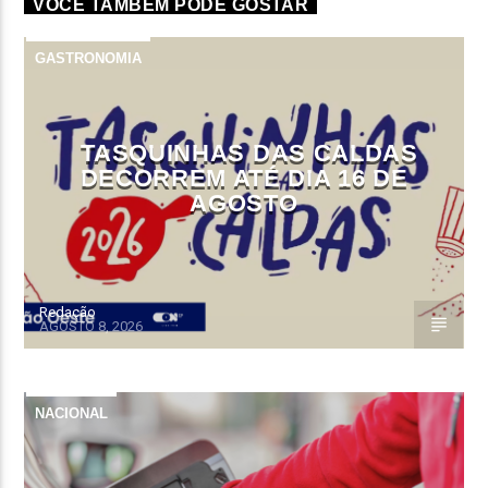
VOCÊ TAMBÉM PODE GOSTAR
GASTRONOMIA
TASQUINHAS DAS CALDAS
DECORREM ATÉ DIA 16 DE
AGOSTO
Redação
AGOSTO 8, 2026
NACIONAL