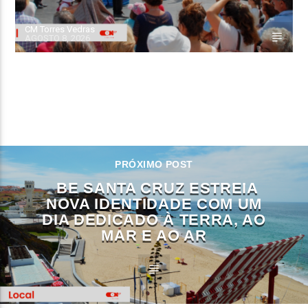
CM Torres Vedras
AGOSTO 8, 2026
CONTINUE LENDO
PRÓXIMO POST
BE SANTA CRUZ ESTREIA
NOVA IDENTIDADE COM UM
DIA DEDICADO À TERRA, AO
MAR E AO AR