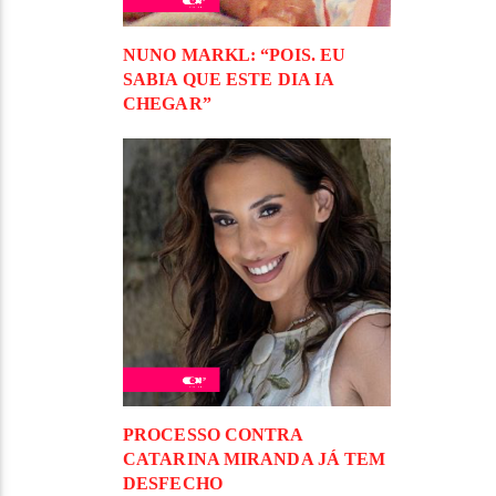
NUNO MARKL: “POIS. EU
SABIA QUE ESTE DIA IA
CHEGAR”
PROCESSO CONTRA
CATARINA MIRANDA JÁ TEM
DESFECHO