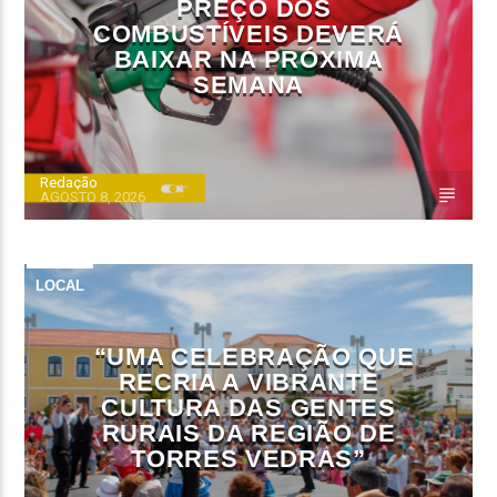
PREÇO DOS
COMBUSTÍVEIS DEVERÁ
BAIXAR NA PRÓXIMA
SEMANA
Redação
AGOSTO 8, 2026
LOCAL
“UMA CELEBRAÇÃO QUE
RECRIA A VIBRANTE
CULTURA DAS GENTES
RURAIS DA REGIÃO DE
TORRES VEDRAS”