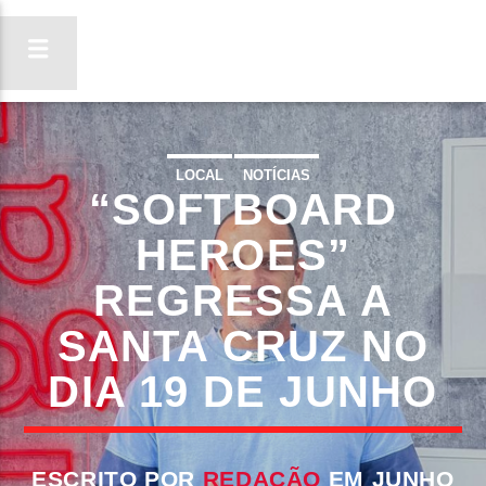
LOCAL
NOTÍCIAS
“SOFTBOARD
ON FM
LIGA-TE
HEROES”
REGRESSA A
SANTA CRUZ NO
DIA 19 DE JUNHO
ESCRITO POR
REDAÇÃO
EM JUNHO