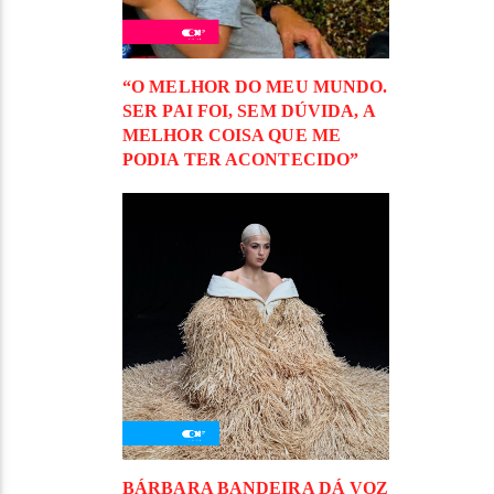
“O MELHOR DO MEU MUNDO.
SER PAI FOI, SEM DÚVIDA, A
MELHOR COISA QUE ME
PODIA TER ACONTECIDO”
BÁRBARA BANDEIRA DÁ VOZ