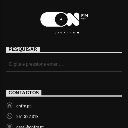
PESQUISAR
CONTACTOS
onfm.pt
261 322 318
geral@onfm.pt