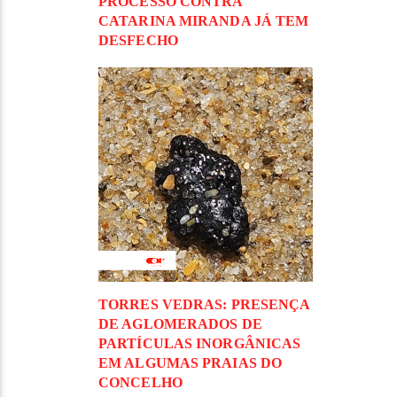
PROCESSO CONTRA
CATARINA MIRANDA JÁ TEM
DESFECHO
TORRES VEDRAS: PRESENÇA
DE AGLOMERADOS DE
PARTÍCULAS INORGÂNICAS
EM ALGUMAS PRAIAS DO
CONCELHO