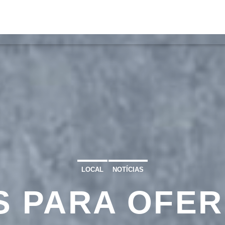
S
VÍDEOS
TORRES VEDRAS
CONT
ATUAL
ULO
TA
LOCAL
NOTÍCIAS
S PARA OFER