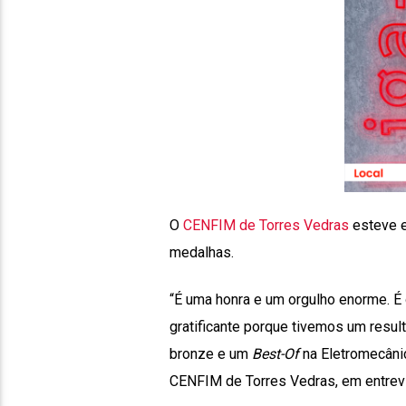
O
CENFIM de Torres Vedras
esteve e
medalhas.
“É uma honra e um orgulho enorme. É 
gratificante porque tivemos um resul
bronze e um
Best-Of
na Eletromecânic
CENFIM de Torres Vedras, em entrev