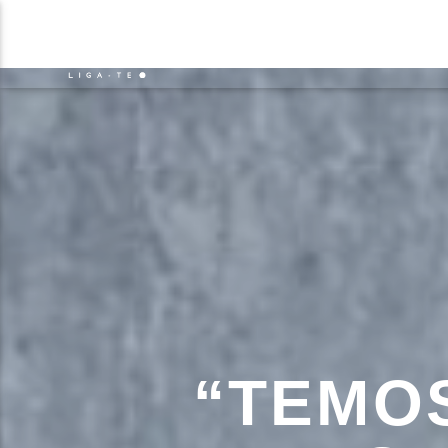
NOTÍCIAS
EVENTO
FAIXA 
ON FM
TÍT
LIGA-TE
ARTIS
“TEMO