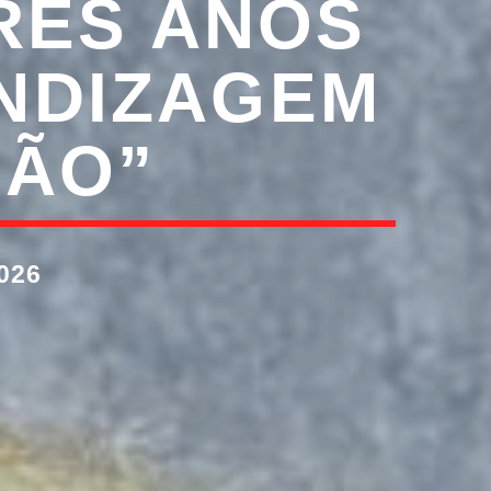
RÊS ANOS
NDIZAGEM
SÃO”
026