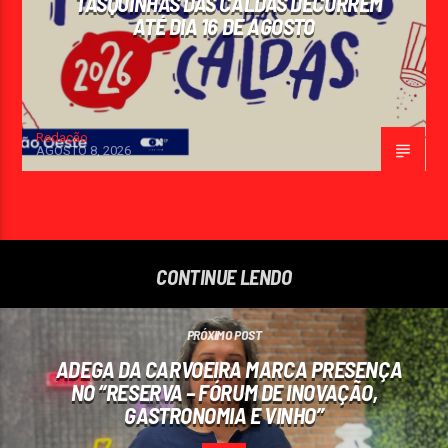
TASQUINHAS DAS CALDAS DECORREM
ATÉ DIA 16 DE AGOSTO
Redação
AGOSTO 8, 2026
CONTINUE LENDO
PRÓXIMO POST
ADEGA DA CARVOEIRA MARCA PRESENÇA
NO “RESERVA – FÓRUM DE INOVAÇÃO,
GASTRONOMIA E VINHO”