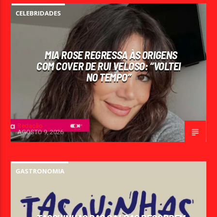
CELEBRIDADES
MIA ROSE REGRESSA ÀS ORIGENS
COM COVER DE RUI VELOSO: “VOLTEI
NO TEMPO”
Redação
AGOSTO 9, 2026
GASTRONOMIA