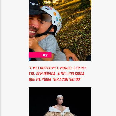
“O MELHOR DO MEU MUNDO. SER PAI
FOI, SEM DÚVIDA, A MELHOR COISA
QUE ME PODIA TER ACONTECIDO”