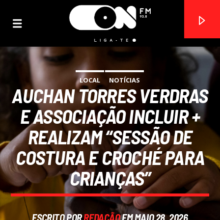
LOCAL
NOTÍCIAS
AUCHAN TORRES VERDRAS
ON FM
LIGA-TE
E ASSOCIAÇÃO INCLUIR +
REALIZAM “SESSÃO DE
COSTURA E CROCHÉ PARA
CRIANÇAS”
ESCRITO POR
REDAÇÃO
EM MAIO 28, 2026