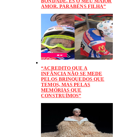
BONDADE. ÉS O MEU MAIOR
AMOR. PARABÉNS FILHA”
“ACREDITO QUE A
INFÂNCIA NÃO SE MEDE
PELOS BRINQUEDOS QUE
TEMOS, MAS PELAS
MEMÓRIAS QUE
CONSTRUÍMOS”