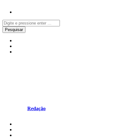
Local
Notícias
Torres Vedras
Nuno Margaça e Nuno Neves
participaram na prova Škoda
Titan Desert Morocco
Escrito por
Redação
em Maio 18, 2026