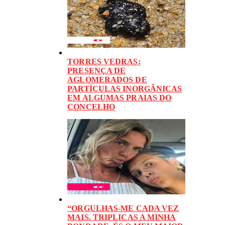
TORRES VEDRAS:
PRESENÇA DE
AGLOMERADOS DE
PARTÍCULAS INORGÂNICAS
EM ALGUMAS PRAIAS DO
CONCELHO
“ORGULHAS-ME CADA VEZ
MAIS. TRIPLICAS A MINHA