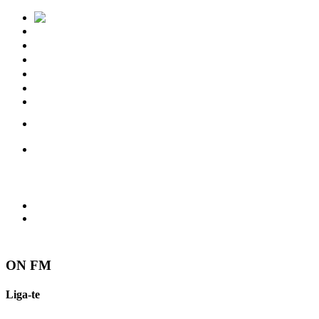
Notícias
Eventos
Vídeos
Torres Vedras
Contactos
ON FM
Liga-te