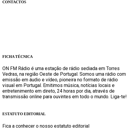
CONTACTOS
onfm.pt
261 322 318
geral@onfm.pt
Rua Ana Maria Bastos, Bloco 1, Lojas 7 e 8 - Torres Vedras
FICHA TÉCNICA
ON FM Rádio é uma estação de rádio sediada em Torres
Vedras, na região Oeste de Portugal. Somos uma rádio com
emissão em áudio e vídeo, pioneira no formato de rádio
visual em Portugal. Emitimos música, notícias locais e
entretenimento em direto, 24 horas por dia, através de
transmissão online para ouvintes em todo o mundo. Liga-te!
Sabe mais
ESTATUTO EDITORIAL
Fica a conhecer o nosso estatuto editorial
Sabe mais