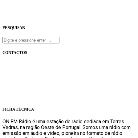
PESQUISAR
CONTACTOS
onfm.pt
261 322 318
geral@onfm.pt
Rua Ana Maria Bastos, Bloco 1, Lojas 7 e 8 - Torres Vedras
FICHA TÉCNICA
ON FM Rádio é uma estação de rádio sediada em Torres
Vedras, na região Oeste de Portugal. Somos uma rádio com
emissão em áudio e vídeo, pioneira no formato de rádio