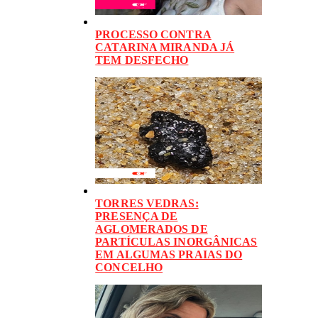
PROCESSO CONTRA
CATARINA MIRANDA JÁ
TEM DESFECHO
TORRES VEDRAS:
PRESENÇA DE
AGLOMERADOS DE
PARTÍCULAS INORGÂNICAS
EM ALGUMAS PRAIAS DO
CONCELHO