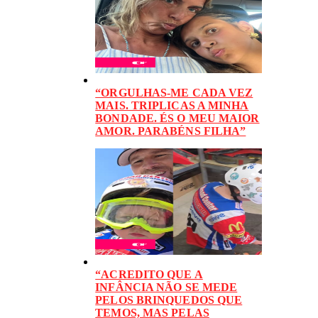
“ORGULHAS-ME CADA VEZ
MAIS. TRIPLICAS A MINHA
BONDADE. ÉS O MEU MAIOR
AMOR. PARABÉNS FILHA”
“ACREDITO QUE A
INFÂNCIA NÃO SE MEDE
PELOS BRINQUEDOS QUE
TEMOS, MAS PELAS