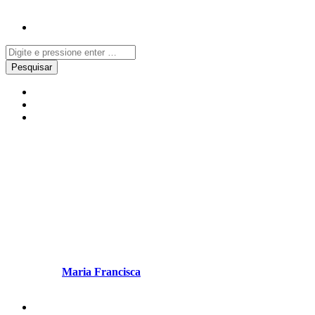
Notícias
Redes Sociais
Uncategorized
“Há 22 anos que eu sou ombro.
E há 22 anos que Ela é orgulho,
desafio, aprendizagem, amor,
alegria”
Escrito por
Maria Francisca
em Maio 15, 2026