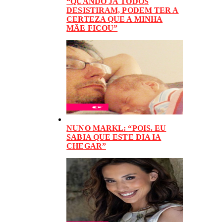
“QUANDO JÁ TODOS
DESISTIRAM, PODEM TER A
CERTEZA QUE A MINHA
MÃE FICOU”
NUNO MARKL: “POIS. EU
SABIA QUE ESTE DIA IA
CHEGAR”