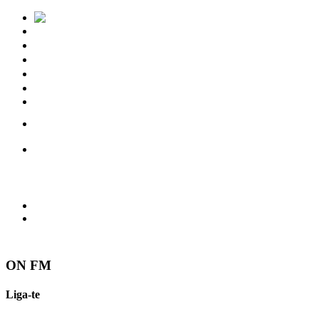
Notícias
Eventos
Vídeos
Torres Vedras
Contactos
ON FM
Liga-te