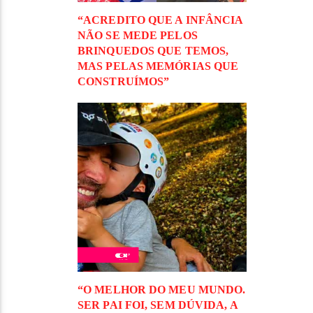
“ACREDITO QUE A INFÂNCIA
NÃO SE MEDE PELOS
BRINQUEDOS QUE TEMOS,
MAS PELAS MEMÓRIAS QUE
CONSTRUÍMOS”
“O MELHOR DO MEU MUNDO.
SER PAI FOI, SEM DÚVIDA, A