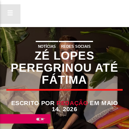
NOTÍCIAS
REDES SOCIAIS
ZÉ LOPES
ON FM
LIGA-TE
PEREGRINOU ATÉ
FÁTIMA
ESCRITO POR
REDAÇÃO
EM MAIO
14, 2026