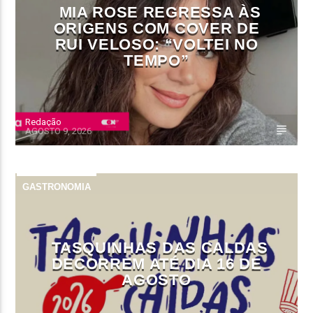
MIA ROSE REGRESSA ÀS
ORIGENS COM COVER DE
RUI VELOSO: “VOLTEI NO
TEMPO”
Redação
AGOSTO 9, 2026
GASTRONOMIA
TASQUINHAS DAS CALDAS
DECORREM ATÉ DIA 16 DE
AGOSTO