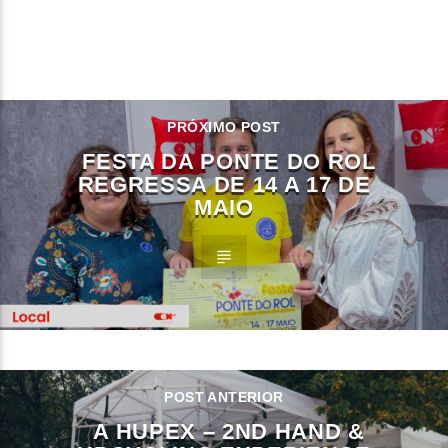
CONTINUE LENDO
PRÓXIMO POST
FESTA DA PONTE DO ROL
REGRESSA DE 14 A 17 DE
MAIO
POST ANTERIOR
A HUPEX – 2ND HAND &