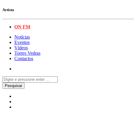
Artista
ON FM
Notícias
Eventos
Vídeos
Torres Vedras
Contactos
Local
Notícias
Torres Vedras
Torres Vedras reforça fair play