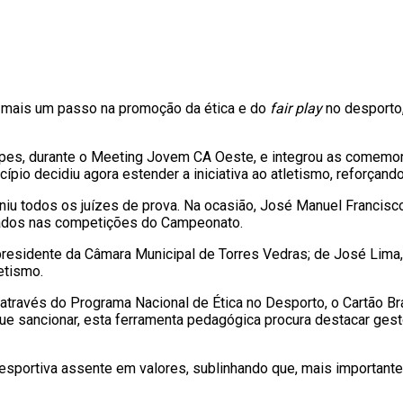
, mais um passo na promoção da ética e do
fair play
no desporto
 Lopes, durante o Meeting Jovem CA Oeste, e integrou as comem
pio decidiu agora estender a iniciativa ao atletismo, reforçan
uniu todos os juízes de prova. Na ocasião, José Manuel Francisc
izados nas competições do Campeonato.
presidente da Câmara Municipal de Torres Vedras; de José Lima
etismo.
través do Programa Nacional de Ética no Desporto, o Cartão Bra
e sancionar, esta ferramenta pedagógica procura destacar gesto
desportiva assente em valores, sublinhando que, mais important