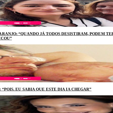
ARANJO: “QUANDO JÁ TODOS DESISTIRAM, PODEM TER
ICOU”
“POIS. EU SABIA QUE ESTE DIA IA CHEGAR”