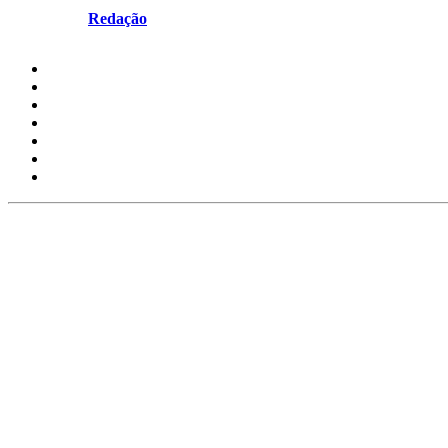
Escrito por
Redação
em Maio 14, 2026