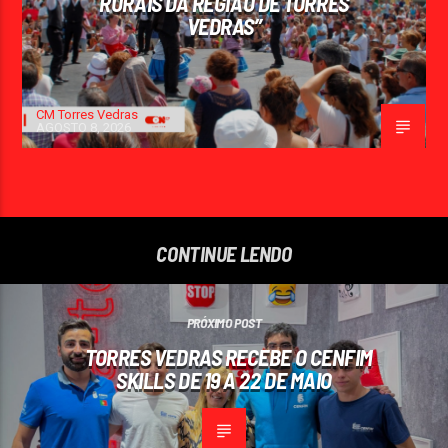
RURAIS DA REGIÃO DE TORRES
VEDRAS”
CM Torres Vedras
AGOSTO 8, 2026
CONTINUE LENDO
PRÓXIMO POST
TORRES VEDRAS RECEBE O CENFIM
SKILLS DE 19 A 22 DE MAIO