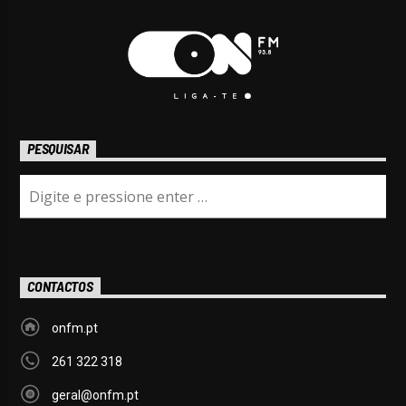
PESQUISAR
CONTACTOS
onfm.pt
261 322 318
geral@onfm.pt