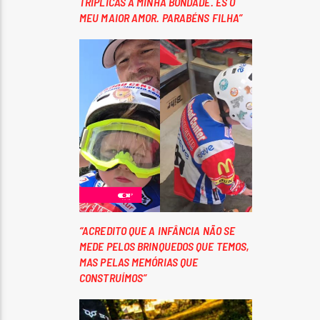
TRIPLICAS A MINHA BONDADE. ÉS O
MEU MAIOR AMOR. PARABÉNS FILHA”
“ACREDITO QUE A INFÂNCIA NÃO SE
MEDE PELOS BRINQUEDOS QUE TEMOS,
MAS PELAS MEMÓRIAS QUE
CONSTRUÍMOS”