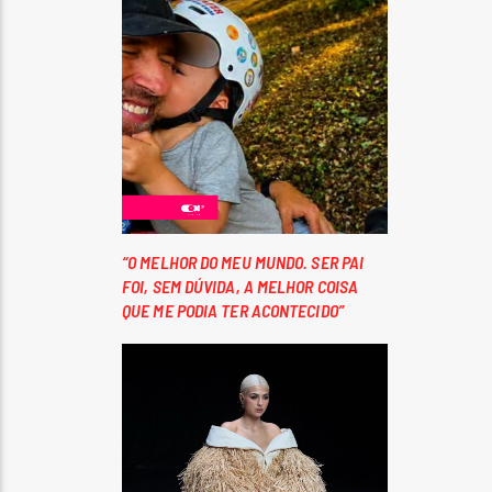
“O MELHOR DO MEU MUNDO. SER PAI
FOI, SEM DÚVIDA, A MELHOR COISA
QUE ME PODIA TER ACONTECIDO”