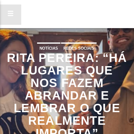
NOTÍCIAS
REDES SOCIAIS
RITA PEREIRA: “HÁ
ON FM
LIGA-TE
LUGARES QUE
NOS FAZEM
ABRANDAR E
LEMBRAR O QUE
REALMENTE
IMPORTA”