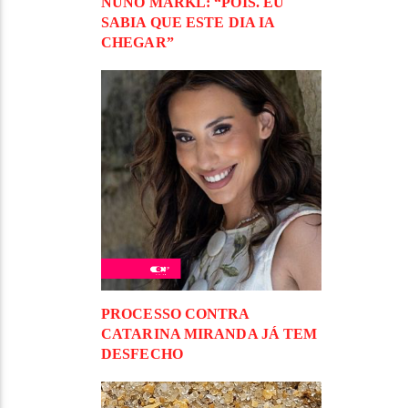
NUNO MARKL: “POIS. EU
SABIA QUE ESTE DIA IA
CHEGAR”
PROCESSO CONTRA
CATARINA MIRANDA JÁ TEM
DESFECHO