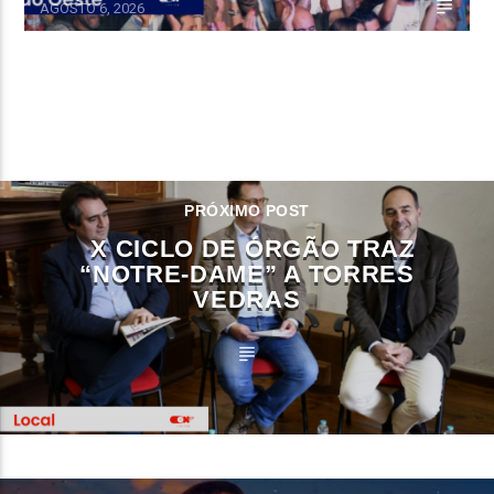
AGOSTO 6, 2026
CONTINUE LENDO
PRÓXIMO POST
X CICLO DE ÓRGÃO TRAZ
“NOTRE-DAME” A TORRES
VEDRAS