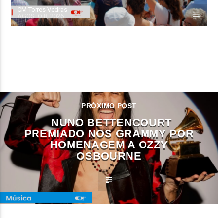
CM Torres Vedras
AGOSTO 8, 2026
CONTINUE LENDO
PRÓXIMO POST
NUNO BETTENCOURT
PREMIADO NOS GRAMMY POR
HOMENAGEM A OZZY
OSBOURNE