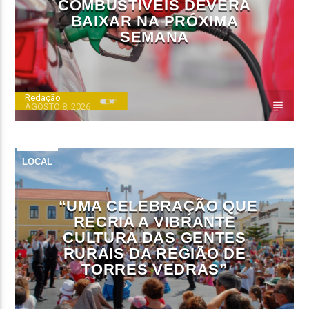
COMBUSTÍVEIS DEVERÁ
BAIXAR NA PRÓXIMA
SEMANA
Redação
AGOSTO 8, 2026
LOCAL
“UMA CELEBRAÇÃO QUE
RECRIA A VIBRANTE
CULTURA DAS GENTES
RURAIS DA REGIÃO DE
TORRES VEDRAS”