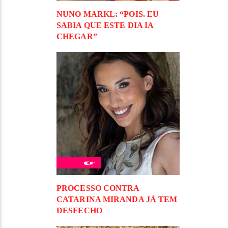
NUNO MARKL: “POIS. EU
SABIA QUE ESTE DIA IA
CHEGAR”
PROCESSO CONTRA
CATARINA MIRANDA JÁ TEM
DESFECHO