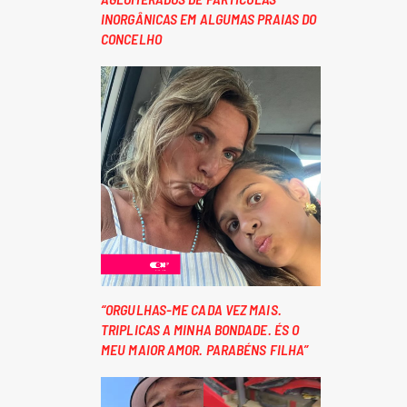
INORGÂNICAS EM ALGUMAS PRAIAS DO
CONCELHO
“ORGULHAS-ME CADA VEZ MAIS.
TRIPLICAS A MINHA BONDADE. ÉS O
MEU MAIOR AMOR. PARABÉNS FILHA”