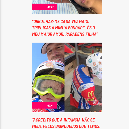
“ORGULHAS-ME CADA VEZ MAIS.
TRIPLICAS A MINHA BONDADE. ÉS O
MEU MAIOR AMOR. PARABÉNS FILHA”
“ACREDITO QUE A INFÂNCIA NÃO SE
MEDE PELOS BRINQUEDOS QUE TEMOS,