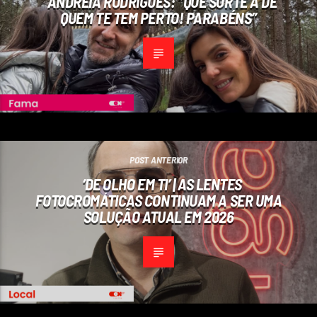
ANDREIA RODRIGUES: “QUE SORTE A DE
QUEM TE TEM PERTO! PARABÉNS”
POST ANTERIOR
‘DE OLHO EM TI’ | AS LENTES
FOTOCROMÁTICAS CONTINUAM A SER UMA
SOLUÇÃO ATUAL EM 2026