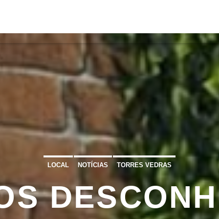
S
VÍDEOS
TORRES VEDRAS
CONT
ATUAL
ULO
TA
LOCAL
NOTÍCIAS
TORRES VEDRAS
OS DESCONH