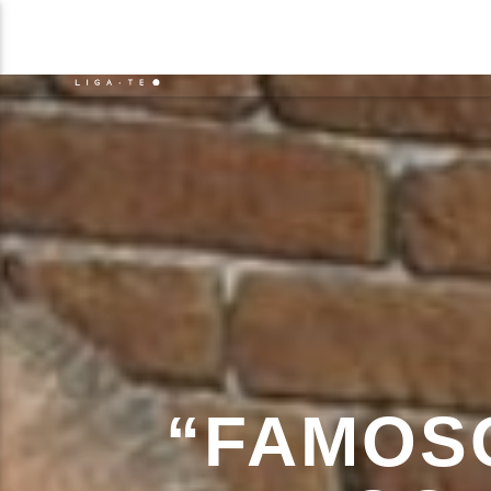
NOTÍCIAS
EVENTO
FAIXA 
ON FM
TÍT
LIGA-TE
ARTIS
“FAMOS