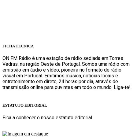
onfm.pt
261 322 318
geral@onfm.pt
Rua Ana Maria Bastos, Bloco 1, Lojas 7 e 8 - Torres Vedras
FICHA TÉCNICA
ON FM Rádio é uma estação de rádio sediada em Torres
Vedras, na região Oeste de Portugal. Somos uma rádio com
emissão em áudio e vídeo, pioneira no formato de rádio
visual em Portugal. Emitimos música, notícias locais e
entretenimento em direto, 24 horas por dia, através de
transmissão online para ouvintes em todo o mundo. Liga-te!
Sabe mais
ESTATUTO EDITORIAL
Fica a conhecer o nosso estatuto editorial
Sabe mais