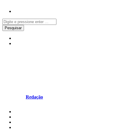
Notícias
Redes Sociais
“Serenidade, empatia e
delicadeza, precisa -se.
Urgentemente”
Escrito por
Redação
em Janeiro 13, 2026