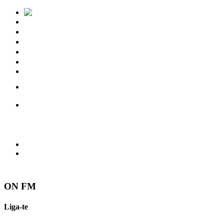
Notícias
Eventos
Vídeos
Torres Vedras
Contactos
ON FM
Liga-te